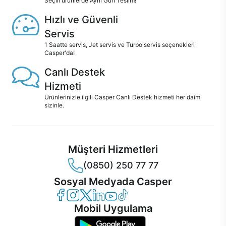
Seçili ürünlerde Aynı Gün Teslim!
Hızlı ve Güvenli
Servis
1 Saatte servis, Jet servis ve Turbo servis seçenekleri
Casper'da!
Canlı Destek
Hizmeti
Ürünlerinizle ilgili Casper Canlı Destek hizmeti her daim
sizinle.
Müşteri Hizmetleri
(0850) 250 77 77
Sosyal Medyada Casper
Casper Facebook
Casper Instagram
Casper Twitter
Casper LinkedIn
Casper YouTube
Casper TikTok
Mobil Uygulama