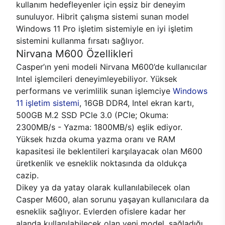
kullanım hedefleyenler için eşsiz bir deneyim
sunuluyor. Hibrit çalışma sistemi sunan model
Windows 11 Pro işletim sistemiyle en iyi işletim
sistemini kullanma fırsatı sağlıyor.
Nirvana M600 Özellikleri
Casper’ın yeni modeli Nirvana M600’de kullanıcılar
Intel işlemcileri deneyimleyebiliyor. Yüksek
performans ve verimlilik sunan işlemciye
Windows
11 işletim sistemi
, 16GB DDR4, Intel ekran kartı,
500GB M.2 SSD PCle 3.0 (PCle; Okuma:
2300MB/s - Yazma: 1800MB/s) eşlik ediyor.
Yüksek hızda okuma yazma oranı ve RAM
kapasitesi ile beklentileri karşılayacak olan M600
üretkenlik ve esneklik noktasında da oldukça
cazip.
Dikey ya da yatay olarak kullanılabilecek olan
Casper M600, alan sorunu yaşayan kullanıcılara da
esneklik sağlıyor. Evlerden ofislere kadar her
alanda kullanılabilecek olan yeni model, sağladığı