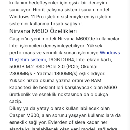
kullanım hedefleyenler için eşsiz bir deneyim
sunuluyor. Hibrit çalışma sistemi sunan model
Windows 11 Pro işletim sistemiyle en iyi işletim
sistemini kullanma fırsatı sağlıyor.
Nirvana M600 Özellikleri
Casper’ın yeni modeli Nirvana M600’de kullanıcılar
Intel işlemcileri deneyimleyebiliyor. Yüksek
performans ve verimlilik sunan işlemciye
Windows
11 işletim sistemi
, 16GB DDR4, Intel ekran kartı,
500GB M.2 SSD PCle 3.0 (PCle; Okuma:
2300MB/s - Yazma: 1800MB/s) eşlik ediyor.
Yüksek hızda okuma yazma oranı ve RAM
kapasitesi ile beklentileri karşılayacak olan M600
üretkenlik ve esneklik noktasında da oldukça
cazip.
Dikey ya da yatay olarak kullanılabilecek olan
Casper M600, alan sorunu yaşayan kullanıcılara da
esneklik sağlıyor. Evlerden ofislere kadar her
alanda kullanılabilecek olan yeni model, sağladığı