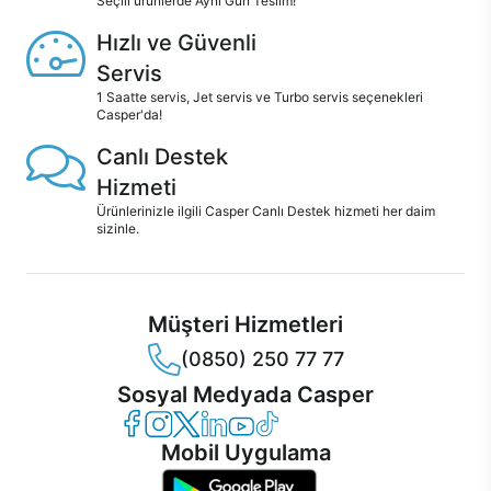
Seçili ürünlerde Aynı Gün Teslim!
Hızlı ve Güvenli
Servis
1 Saatte servis, Jet servis ve Turbo servis seçenekleri
Casper'da!
Canlı Destek
Hizmeti
Ürünlerinizle ilgili Casper Canlı Destek hizmeti her daim
sizinle.
Müşteri Hizmetleri
(0850) 250 77 77
Sosyal Medyada Casper
Casper Facebook
Casper Instagram
Casper Twitter
Casper LinkedIn
Casper YouTube
Casper TikTok
Mobil Uygulama