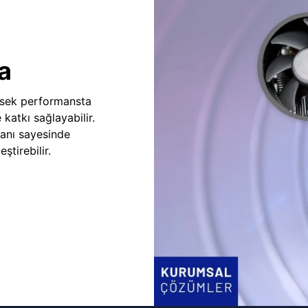
a
sek performansta
e katkı sağlayabilir.
fanı sayesinde
ştirebilir.