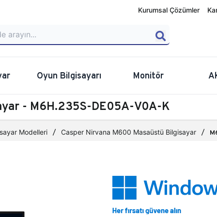
Kurumsal Çözümler
Ka
yar
Oyun Bilgisayarı
Monitör
A
sayar - M6H.235S-DE05A-V0A-K
sayar Modelleri
Casper Nirvana M600 Masaüstü Bilgisayar
M