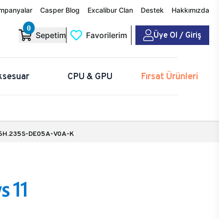
mpanyalar
Casper Blog
Excalibur Clan
Destek
Hakkımızda
0
Üye Ol / Giriş
Sepetim
Favorilerim
ksesuar
CPU & GPU
Fırsat Ürünleri
6H.235S-DE05A-V0A-K