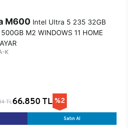
na M600
Intel Ultra 5 235 32GB
 500GB M2 WINDOWS 11 HOME
SAYAR
A-K
66.850 TL
%2
14 TL
Satın Al