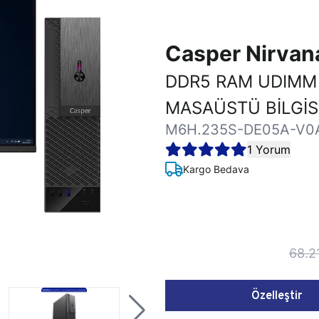
Casper Nirva
DDR5 RAM UDIMM
MASAÜSTÜ BİLGİ
M6H.235S-DE05A-V0
1 Yorum
Kargo Bedava
68.2
Özelleştir