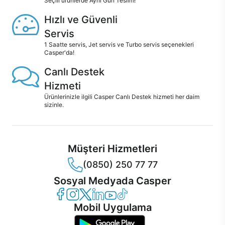
Seçili ürünlerde Aynı Gün Teslim!
Hızlı ve Güvenli
Servis
1 Saatte servis, Jet servis ve Turbo servis seçenekleri
Casper'da!
Canlı Destek
Hizmeti
Ürünlerinizle ilgili Casper Canlı Destek hizmeti her daim
sizinle.
Müşteri Hizmetleri
(0850) 250 77 77
Sosyal Medyada Casper
Casper Facebook
Casper Instagram
Casper Twitter
Casper LinkedIn
Casper YouTube
Casper TikTok
Mobil Uygulama