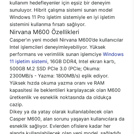
kullanım hedefleyenler için eşsiz bir deneyim
sunuluyor. Hibrit çalışma sistemi sunan model
Windows 11 Pro işletim sistemiyle en iyi işletim
sistemini kullanma fırsatı sağlıyor.
Nirvana M600 Özellikleri
Casper’ın yeni modeli Nirvana M600’de kullanıcılar
Intel işlemcileri deneyimleyebiliyor. Yüksek
performans ve verimlilik sunan işlemciye
Windows
11 işletim sistemi
, 16GB DDR4, Intel ekran kartı,
500GB M.2 SSD PCle 3.0 (PCle; Okuma:
2300MB/s - Yazma: 1800MB/s) eşlik ediyor.
Yüksek hızda okuma yazma oranı ve RAM
kapasitesi ile beklentileri karşılayacak olan M600
üretkenlik ve esneklik noktasında da oldukça
cazip.
Dikey ya da yatay olarak kullanılabilecek olan
Casper M600, alan sorunu yaşayan kullanıcılara da
esneklik sağlıyor. Evlerden ofislere kadar her
alanda kullanılabilecek olan yeni model, sağladığı