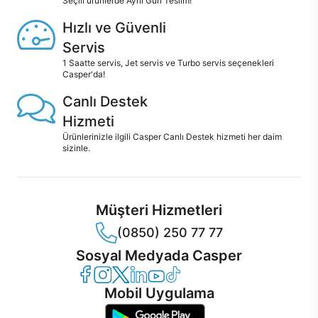
Seçili ürünlerde Aynı Gün Teslim!
Hızlı ve Güvenli
Servis
1 Saatte servis, Jet servis ve Turbo servis seçenekleri
Casper'da!
Canlı Destek
Hizmeti
Ürünlerinizle ilgili Casper Canlı Destek hizmeti her daim
sizinle.
Müşteri Hizmetleri
(0850) 250 77 77
Sosyal Medyada Casper
Casper Facebook
Casper Instagram
Casper Twitter
Casper LinkedIn
Casper YouTube
Casper TikTok
Mobil Uygulama