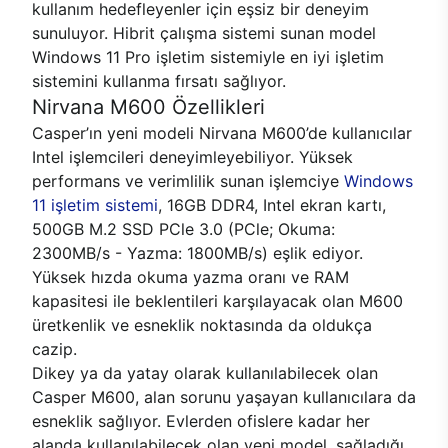
kullanım hedefleyenler için eşsiz bir deneyim
sunuluyor. Hibrit çalışma sistemi sunan model
Windows 11 Pro işletim sistemiyle en iyi işletim
sistemini kullanma fırsatı sağlıyor.
Nirvana M600 Özellikleri
Casper’ın yeni modeli Nirvana M600’de kullanıcılar
Intel işlemcileri deneyimleyebiliyor. Yüksek
performans ve verimlilik sunan işlemciye
Windows
11 işletim sistemi
, 16GB DDR4, Intel ekran kartı,
500GB M.2 SSD PCle 3.0 (PCle; Okuma:
2300MB/s - Yazma: 1800MB/s) eşlik ediyor.
Yüksek hızda okuma yazma oranı ve RAM
kapasitesi ile beklentileri karşılayacak olan M600
üretkenlik ve esneklik noktasında da oldukça
cazip.
Dikey ya da yatay olarak kullanılabilecek olan
Casper M600, alan sorunu yaşayan kullanıcılara da
esneklik sağlıyor. Evlerden ofislere kadar her
alanda kullanılabilecek olan yeni model, sağladığı