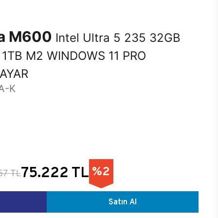
na M600
Intel Ultra 5 235 32GB
1TB M2 WINDOWS 11 PRO
SAYAR
A-K
75.222 TL
%2
57 TL
Satın Al