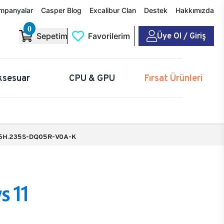
mpanyalar
Casper Blog
Excalibur Clan
Destek
Hakkımızda
0
Üye Ol / Giriş
Sepetim
Favorilerim
ksesuar
CPU & GPU
Fırsat Ürünleri
6H.235S-DQ05R-V0A-K