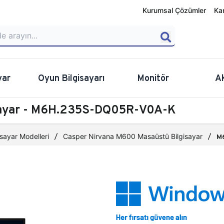
Kurumsal Çözümler
Ka
yar
Oyun Bilgisayarı
Monitör
A
sayar - M6H.235S-DQ05R-V0A-K
sayar Modelleri
Casper Nirvana M600 Masaüstü Bilgisayar
M