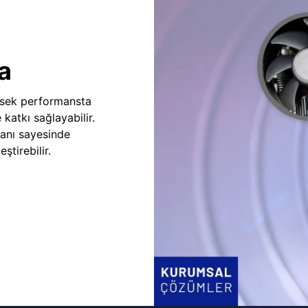
a
sek performansta
e katkı sağlayabilir.
fanı sayesinde
ştirebilir.