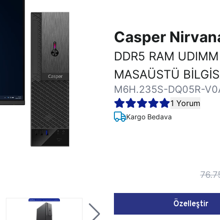
Casper Nirva
DDR5 RAM UDIMM 
MASAÜSTÜ BİLGİ
M6H.235S-DQ05R-V0
1 Yorum
Kargo Bedava
76.7
Özelleştir