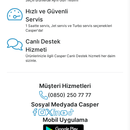
Seçili ürünlerde Aynı Gün Teslim!
Hızlı ve Güvenli
Servis
1 Saatte servis, Jet servis ve Turbo servis seçenekleri
Casper'da!
Canlı Destek
Hizmeti
Ürünlerinizle ilgili Casper Canlı Destek hizmeti her daim
sizinle.
Müşteri Hizmetleri
(0850) 250 77 77
Sosyal Medyada Casper
Casper Facebook
Casper Instagram
Casper Twitter
Casper LinkedIn
Casper YouTube
Casper TikTok
Mobil Uygulama