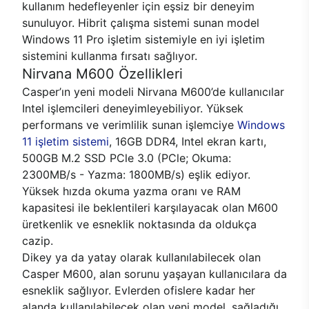
kullanım hedefleyenler için eşsiz bir deneyim
sunuluyor. Hibrit çalışma sistemi sunan model
Windows 11 Pro işletim sistemiyle en iyi işletim
sistemini kullanma fırsatı sağlıyor.
Nirvana M600 Özellikleri
Casper’ın yeni modeli Nirvana M600’de kullanıcılar
Intel işlemcileri deneyimleyebiliyor. Yüksek
performans ve verimlilik sunan işlemciye
Windows
11 işletim sistemi
, 16GB DDR4, Intel ekran kartı,
500GB M.2 SSD PCle 3.0 (PCle; Okuma:
2300MB/s - Yazma: 1800MB/s) eşlik ediyor.
Yüksek hızda okuma yazma oranı ve RAM
kapasitesi ile beklentileri karşılayacak olan M600
üretkenlik ve esneklik noktasında da oldukça
cazip.
Dikey ya da yatay olarak kullanılabilecek olan
Casper M600, alan sorunu yaşayan kullanıcılara da
esneklik sağlıyor. Evlerden ofislere kadar her
alanda kullanılabilecek olan yeni model, sağladığı