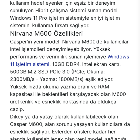
kullanım hedefleyenler için eşsiz bir deneyim
sunuluyor. Hibrit çalışma sistemi sunan model
Windows 11 Pro işletim sistemiyle en iyi işletim
sistemini kullanma fırsatı sağlıyor.
Nirvana M600 Özellikleri
Casper’ın yeni modeli Nirvana M600’de kullanıcılar
Intel işlemcileri deneyimleyebiliyor. Yüksek
performans ve verimlilik sunan işlemciye
Windows
11 işletim sistemi
, 16GB DDR4, Intel ekran kartı,
500GB M.2 SSD PCle 3.0 (PCle; Okuma:
2300MB/s - Yazma: 1800MB/s) eşlik ediyor.
Yüksek hızda okuma yazma oranı ve RAM
kapasitesi ile beklentileri karşılayacak olan M600
üretkenlik ve esneklik noktasında da oldukça
cazip.
Dikey ya da yatay olarak kullanılabilecek olan
Casper M600, alan sorunu yaşayan kullanıcılara da
esneklik sağlıyor. Evlerden ofislere kadar her
alanda kullanılabilecek olan yeni model, sağladığı