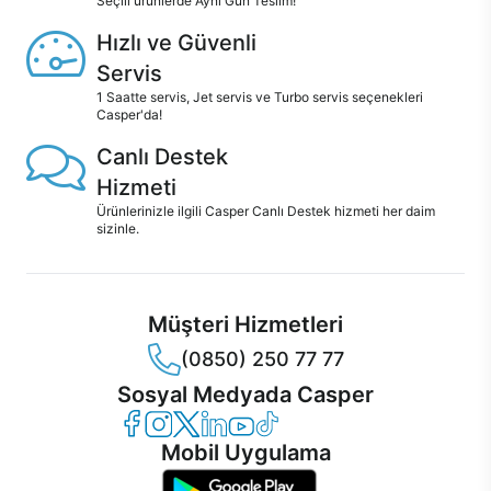
Seçili ürünlerde Aynı Gün Teslim!
Hızlı ve Güvenli
Servis
1 Saatte servis, Jet servis ve Turbo servis seçenekleri
Casper'da!
Canlı Destek
Hizmeti
Ürünlerinizle ilgili Casper Canlı Destek hizmeti her daim
sizinle.
Müşteri Hizmetleri
(0850) 250 77 77
Sosyal Medyada Casper
Casper Facebook
Casper Instagram
Casper Twitter
Casper LinkedIn
Casper YouTube
Casper TikTok
Mobil Uygulama