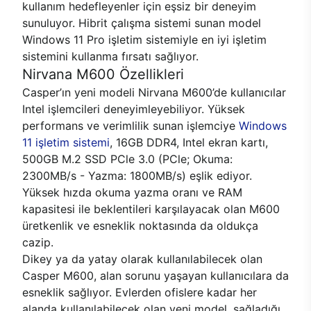
kullanım hedefleyenler için eşsiz bir deneyim
sunuluyor. Hibrit çalışma sistemi sunan model
Windows 11 Pro işletim sistemiyle en iyi işletim
sistemini kullanma fırsatı sağlıyor.
Nirvana M600 Özellikleri
Casper’ın yeni modeli Nirvana M600’de kullanıcılar
Intel işlemcileri deneyimleyebiliyor. Yüksek
performans ve verimlilik sunan işlemciye
Windows
11 işletim sistemi
, 16GB DDR4, Intel ekran kartı,
500GB M.2 SSD PCle 3.0 (PCle; Okuma:
2300MB/s - Yazma: 1800MB/s) eşlik ediyor.
Yüksek hızda okuma yazma oranı ve RAM
kapasitesi ile beklentileri karşılayacak olan M600
üretkenlik ve esneklik noktasında da oldukça
cazip.
Dikey ya da yatay olarak kullanılabilecek olan
Casper M600, alan sorunu yaşayan kullanıcılara da
esneklik sağlıyor. Evlerden ofislere kadar her
alanda kullanılabilecek olan yeni model, sağladığı