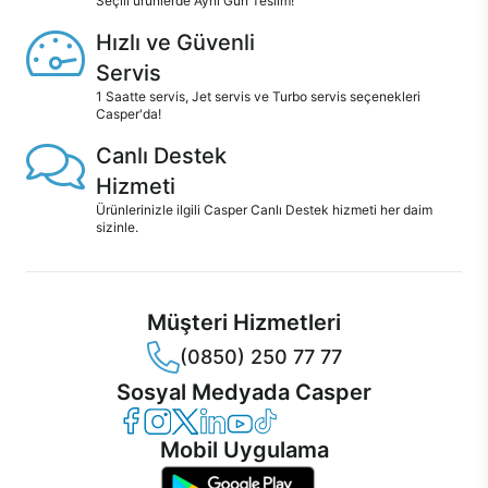
Seçili ürünlerde Aynı Gün Teslim!
Hızlı ve Güvenli
Servis
1 Saatte servis, Jet servis ve Turbo servis seçenekleri
Casper'da!
Canlı Destek
Hizmeti
Ürünlerinizle ilgili Casper Canlı Destek hizmeti her daim
sizinle.
Müşteri Hizmetleri
(0850) 250 77 77
Sosyal Medyada Casper
Casper Facebook
Casper Instagram
Casper Twitter
Casper LinkedIn
Casper YouTube
Casper TikTok
Mobil Uygulama