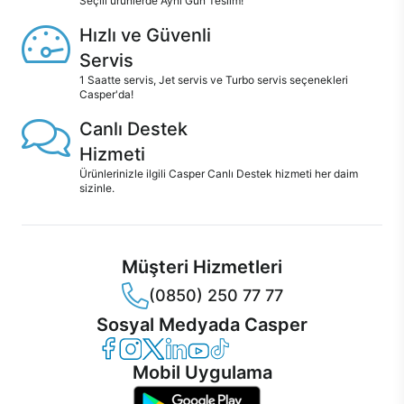
Seçili ürünlerde Aynı Gün Teslim!
Hızlı ve Güvenli
Servis
1 Saatte servis, Jet servis ve Turbo servis seçenekleri
Casper'da!
Canlı Destek
Hizmeti
Ürünlerinizle ilgili Casper Canlı Destek hizmeti her daim
sizinle.
Müşteri Hizmetleri
(0850) 250 77 77
Sosyal Medyada Casper
Casper Facebook
Casper Instagram
Casper Twitter
Casper LinkedIn
Casper YouTube
Casper TikTok
Mobil Uygulama