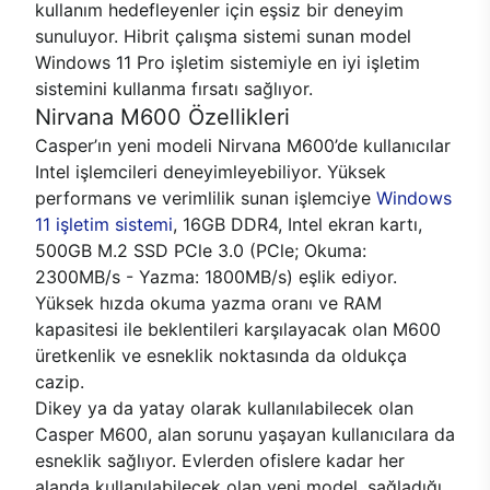
kullanım hedefleyenler için eşsiz bir deneyim
sunuluyor. Hibrit çalışma sistemi sunan model
Windows 11 Pro işletim sistemiyle en iyi işletim
sistemini kullanma fırsatı sağlıyor.
Nirvana M600 Özellikleri
Casper’ın yeni modeli Nirvana M600’de kullanıcılar
Intel işlemcileri deneyimleyebiliyor. Yüksek
performans ve verimlilik sunan işlemciye
Windows
11 işletim sistemi
, 16GB DDR4, Intel ekran kartı,
500GB M.2 SSD PCle 3.0 (PCle; Okuma:
2300MB/s - Yazma: 1800MB/s) eşlik ediyor.
Yüksek hızda okuma yazma oranı ve RAM
kapasitesi ile beklentileri karşılayacak olan M600
üretkenlik ve esneklik noktasında da oldukça
cazip.
Dikey ya da yatay olarak kullanılabilecek olan
Casper M600, alan sorunu yaşayan kullanıcılara da
esneklik sağlıyor. Evlerden ofislere kadar her
alanda kullanılabilecek olan yeni model, sağladığı