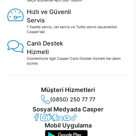
Seçili ürünlerde Aynı Gün Teslim!
Hızlı ve Güvenli
Servis
1 Saatte servis, Jet servis ve Turbo servis seçenekleri
Casper'da!
Canlı Destek
Hizmeti
Ürünlerinizle ilgili Casper Canlı Destek hizmeti her daim
sizinle.
Müşteri Hizmetleri
(0850) 250 77 77
Sosyal Medyada Casper
Casper Facebook
Casper Instagram
Casper Twitter
Casper LinkedIn
Casper YouTube
Casper TikTok
Mobil Uygulama