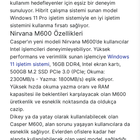
kullanım hedefleyenler için eşsiz bir deneyim
sunuluyor. Hibrit çalışma sistemi sunan model
Windows 11 Pro işletim sistemiyle en iyi işletim
sistemini kullanma fırsatı sağlıyor.
Nirvana M600 Özellikleri
Casper’ın yeni modeli Nirvana M600’de kullanıcılar
Intel işlemcileri deneyimleyebiliyor. Yüksek
performans ve verimlilik sunan işlemciye
Windows
11 işletim sistemi
, 16GB DDR4, Intel ekran kartı,
500GB M.2 SSD PCle 3.0 (PCle; Okuma:
2300MB/s - Yazma: 1800MB/s) eşlik ediyor.
Yüksek hızda okuma yazma oranı ve RAM
kapasitesi ile beklentileri karşılayacak olan M600
üretkenlik ve esneklik noktasında da oldukça
cazip.
Dikey ya da yatay olarak kullanılabilecek olan
Casper M600, alan sorunu yaşayan kullanıcılara da
esneklik sağlıyor. Evlerden ofislere kadar her
alanda kullanılabilecek olan yeni model, sağladığı