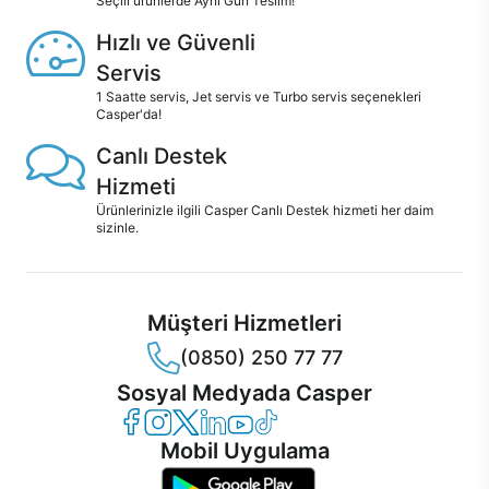
Seçili ürünlerde Aynı Gün Teslim!
Hızlı ve Güvenli
Servis
1 Saatte servis, Jet servis ve Turbo servis seçenekleri
Casper'da!
Canlı Destek
Hizmeti
Ürünlerinizle ilgili Casper Canlı Destek hizmeti her daim
sizinle.
Müşteri Hizmetleri
(0850) 250 77 77
Sosyal Medyada Casper
Casper Facebook
Casper Instagram
Casper Twitter
Casper LinkedIn
Casper YouTube
Casper TikTok
Mobil Uygulama