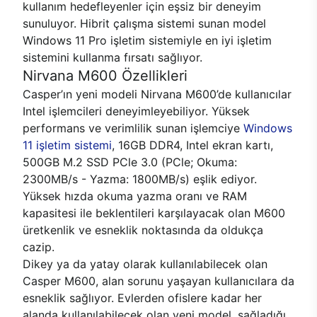
kullanım hedefleyenler için eşsiz bir deneyim
sunuluyor. Hibrit çalışma sistemi sunan model
Windows 11 Pro işletim sistemiyle en iyi işletim
sistemini kullanma fırsatı sağlıyor.
Nirvana M600 Özellikleri
Casper’ın yeni modeli Nirvana M600’de kullanıcılar
Intel işlemcileri deneyimleyebiliyor. Yüksek
performans ve verimlilik sunan işlemciye
Windows
11 işletim sistemi
, 16GB DDR4, Intel ekran kartı,
500GB M.2 SSD PCle 3.0 (PCle; Okuma:
2300MB/s - Yazma: 1800MB/s) eşlik ediyor.
Yüksek hızda okuma yazma oranı ve RAM
kapasitesi ile beklentileri karşılayacak olan M600
üretkenlik ve esneklik noktasında da oldukça
cazip.
Dikey ya da yatay olarak kullanılabilecek olan
Casper M600, alan sorunu yaşayan kullanıcılara da
esneklik sağlıyor. Evlerden ofislere kadar her
alanda kullanılabilecek olan yeni model, sağladığı