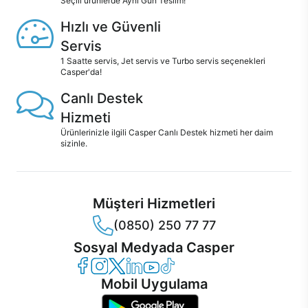
Seçili ürünlerde Aynı Gün Teslim!
Hızlı ve Güvenli
Servis
1 Saatte servis, Jet servis ve Turbo servis seçenekleri
Casper'da!
Canlı Destek
Hizmeti
Ürünlerinizle ilgili Casper Canlı Destek hizmeti her daim
sizinle.
Müşteri Hizmetleri
(0850) 250 77 77
Sosyal Medyada Casper
Casper Facebook
Casper Instagram
Casper Twitter
Casper LinkedIn
Casper YouTube
Casper TikTok
Mobil Uygulama