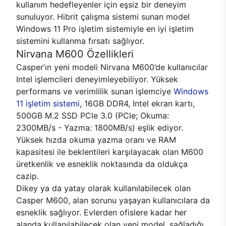
kullanım hedefleyenler için eşsiz bir deneyim
sunuluyor. Hibrit çalışma sistemi sunan model
Windows 11 Pro işletim sistemiyle en iyi işletim
sistemini kullanma fırsatı sağlıyor.
Nirvana M600 Özellikleri
Casper’ın yeni modeli Nirvana M600’de kullanıcılar
Intel işlemcileri deneyimleyebiliyor. Yüksek
performans ve verimlilik sunan işlemciye
Windows
11 işletim sistemi
, 16GB DDR4, Intel ekran kartı,
500GB M.2 SSD PCle 3.0 (PCle; Okuma:
2300MB/s - Yazma: 1800MB/s) eşlik ediyor.
Yüksek hızda okuma yazma oranı ve RAM
kapasitesi ile beklentileri karşılayacak olan M600
üretkenlik ve esneklik noktasında da oldukça
cazip.
Dikey ya da yatay olarak kullanılabilecek olan
Casper M600, alan sorunu yaşayan kullanıcılara da
esneklik sağlıyor. Evlerden ofislere kadar her
alanda kullanılabilecek olan yeni model, sağladığı