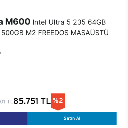
na M600
Intel Ultra 5 235 64GB
 500GB M2 FREEDOS MASAÜSTÜ
A
85.751 TL
%2
501 TL
Satın Al