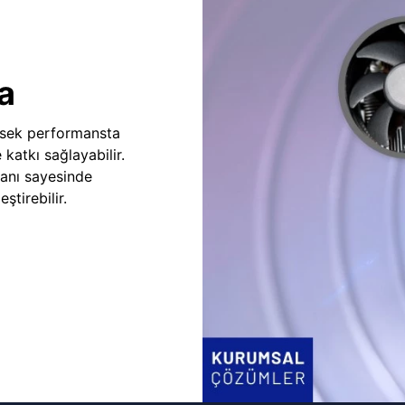
a
sek performansta
e katkı sağlayabilir.
fanı sayesinde
ştirebilir.