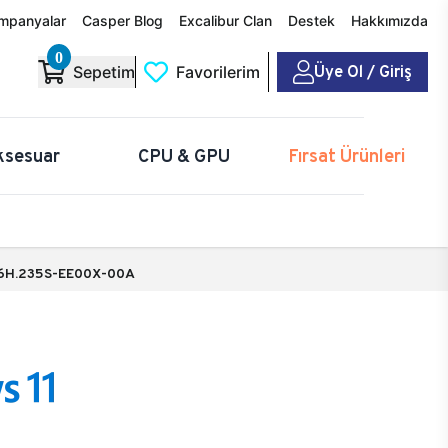
mpanyalar
Casper Blog
Excalibur Clan
Destek
Hakkımızda
0
Üye Ol / Giriş
Sepetim
Favorilerim
ksesuar
CPU & GPU
Fırsat Ürünleri
6H.235S-EE00X-00A