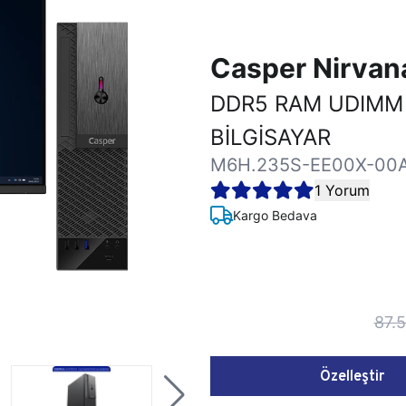
Casper Nirva
DDR5 RAM UDIMM
BİLGİSAYAR
M6H.235S-EE00X-00
1 Yorum
Kargo Bedava
87.
Özelleştir