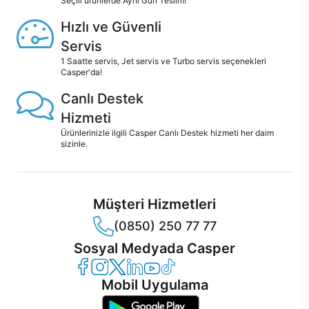
Seçili ürünlerde Aynı Gün Teslim!
Hızlı ve Güvenli
Servis
1 Saatte servis, Jet servis ve Turbo servis seçenekleri
Casper'da!
Canlı Destek
Hizmeti
Ürünlerinizle ilgili Casper Canlı Destek hizmeti her daim
sizinle.
Müşteri Hizmetleri
(0850) 250 77 77
Sosyal Medyada Casper
Casper Facebook
Casper Instagram
Casper Twitter
Casper LinkedIn
Casper YouTube
Casper TikTok
Mobil Uygulama