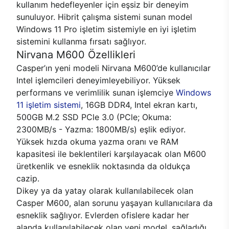
kullanım hedefleyenler için eşsiz bir deneyim
sunuluyor. Hibrit çalışma sistemi sunan model
Windows 11 Pro işletim sistemiyle en iyi işletim
sistemini kullanma fırsatı sağlıyor.
Nirvana M600 Özellikleri
Casper’ın yeni modeli Nirvana M600’de kullanıcılar
Intel işlemcileri deneyimleyebiliyor. Yüksek
performans ve verimlilik sunan işlemciye
Windows
11 işletim sistemi
, 16GB DDR4, Intel ekran kartı,
500GB M.2 SSD PCle 3.0 (PCle; Okuma:
2300MB/s - Yazma: 1800MB/s) eşlik ediyor.
Yüksek hızda okuma yazma oranı ve RAM
kapasitesi ile beklentileri karşılayacak olan M600
üretkenlik ve esneklik noktasında da oldukça
cazip.
Dikey ya da yatay olarak kullanılabilecek olan
Casper M600, alan sorunu yaşayan kullanıcılara da
esneklik sağlıyor. Evlerden ofislere kadar her
alanda kullanılabilecek olan yeni model, sağladığı