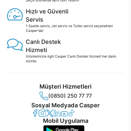
Seçili ürünlerde Aynı Gün Teslim!
Hızlı ve Güvenli
Servis
1 Saatte servis, Jet servis ve Turbo servis seçenekleri
Casper'da!
Canlı Destek
Hizmeti
Ürünlerinizle ilgili Casper Canlı Destek hizmeti her daim
sizinle.
Müşteri Hizmetleri
(0850) 250 77 77
Sosyal Medyada Casper
Casper Facebook
Casper Instagram
Casper Twitter
Casper LinkedIn
Casper YouTube
Casper TikTok
Mobil Uygulama