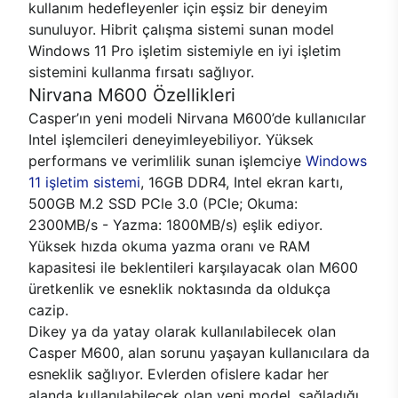
kullanım hedefleyenler için eşsiz bir deneyim
sunuluyor. Hibrit çalışma sistemi sunan model
Windows 11 Pro işletim sistemiyle en iyi işletim
sistemini kullanma fırsatı sağlıyor.
Nirvana M600 Özellikleri
Casper’ın yeni modeli Nirvana M600’de kullanıcılar
Intel işlemcileri deneyimleyebiliyor. Yüksek
performans ve verimlilik sunan işlemciye
Windows
11 işletim sistemi
, 16GB DDR4, Intel ekran kartı,
500GB M.2 SSD PCle 3.0 (PCle; Okuma:
2300MB/s - Yazma: 1800MB/s) eşlik ediyor.
Yüksek hızda okuma yazma oranı ve RAM
kapasitesi ile beklentileri karşılayacak olan M600
üretkenlik ve esneklik noktasında da oldukça
cazip.
Dikey ya da yatay olarak kullanılabilecek olan
Casper M600, alan sorunu yaşayan kullanıcılara da
esneklik sağlıyor. Evlerden ofislere kadar her
alanda kullanılabilecek olan yeni model, sağladığı