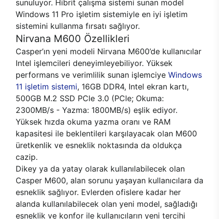
sunuluyor. Hibrit çalışma sistemi sunan model
Windows 11 Pro işletim sistemiyle en iyi işletim
sistemini kullanma fırsatı sağlıyor.
Nirvana M600 Özellikleri
Casper’ın yeni modeli Nirvana M600’de kullanıcılar
Intel işlemcileri deneyimleyebiliyor. Yüksek
performans ve verimlilik sunan işlemciye
Windows
11 işletim sistemi
, 16GB DDR4, Intel ekran kartı,
500GB M.2 SSD PCle 3.0 (PCle; Okuma:
2300MB/s - Yazma: 1800MB/s) eşlik ediyor.
Yüksek hızda okuma yazma oranı ve RAM
kapasitesi ile beklentileri karşılayacak olan M600
üretkenlik ve esneklik noktasında da oldukça
cazip.
Dikey ya da yatay olarak kullanılabilecek olan
Casper M600, alan sorunu yaşayan kullanıcılara da
esneklik sağlıyor. Evlerden ofislere kadar her
alanda kullanılabilecek olan yeni model, sağladığı
esneklik ve konfor ile kullanıcıların yeni tercihi