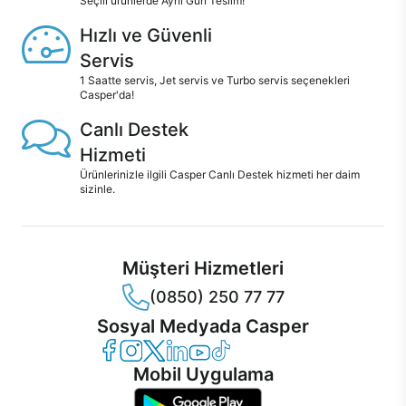
Seçili ürünlerde Aynı Gün Teslim!
Hızlı ve Güvenli
Servis
1 Saatte servis, Jet servis ve Turbo servis seçenekleri
Casper'da!
Canlı Destek
Hizmeti
Ürünlerinizle ilgili Casper Canlı Destek hizmeti her daim
sizinle.
Müşteri Hizmetleri
(0850) 250 77 77
Sosyal Medyada Casper
Casper Facebook
Casper Instagram
Casper Twitter
Casper LinkedIn
Casper YouTube
Casper TikTok
Mobil Uygulama