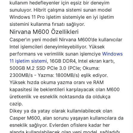
kullanım hedefleyenler için eşsiz bir deneyim
sunuluyor. Hibrit çalışma sistemi sunan model
Windows 11 Pro işletim sistemiyle en iyi işletim
sistemini kullanma fırsatı sağlıyor.
Nirvana M600 Özellikleri
Casper’ın yeni modeli Nirvana M600’de kullanıcılar
Intel işlemcileri deneyimleyebiliyor. Yüksek
performans ve verimlilik sunan işlemciye
Windows
11 işletim sistemi
, 16GB DDR4, Intel ekran kartı,
500GB M.2 SSD PCle 3.0 (PCle; Okuma:
2300MB/s - Yazma: 1800MB/s) eşlik ediyor.
Yüksek hızda okuma yazma oranı ve RAM
kapasitesi ile beklentileri karşılayacak olan M600
üretkenlik ve esneklik noktasında da oldukça
cazip.
Dikey ya da yatay olarak kullanılabilecek olan
Casper M600, alan sorunu yaşayan kullanıcılara da
esneklik sağlıyor. Evlerden ofislere kadar her
alanda kullanılabilecek olan yeni model, sağladığı