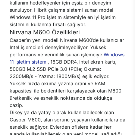
kullanım hedefleyenler için eşsiz bir deneyim
sunuluyor. Hibrit çalışma sistemi sunan model
Windows 11 Pro işletim sistemiyle en iyi işletim
sistemini kullanma fırsatı sağlıyor.
Nirvana M600 Özellikleri
Casper’ın yeni modeli Nirvana M600’de kullanıcılar
Intel işlemcileri deneyimleyebiliyor. Yüksek
performans ve verimlilik sunan işlemciye
Windows
11 işletim sistemi
, 16GB DDR4, Intel ekran kartı,
500GB M.2 SSD PCle 3.0 (PCle; Okuma:
2300MB/s - Yazma: 1800MB/s) eşlik ediyor.
Yüksek hızda okuma yazma oranı ve RAM
kapasitesi ile beklentileri karşılayacak olan M600
üretkenlik ve esneklik noktasında da oldukça
cazip.
Dikey ya da yatay olarak kullanılabilecek olan
Casper M600, alan sorunu yaşayan kullanıcılara da
esneklik sağlıyor. Evlerden ofislere kadar her
alanda kullanılabilecek olan yeni model, sağladığı