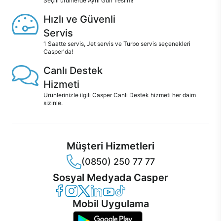
Seçili ürünlerde Aynı Gün Teslim!
Hızlı ve Güvenli
Servis
1 Saatte servis, Jet servis ve Turbo servis seçenekleri
Casper'da!
Canlı Destek
Hizmeti
Ürünlerinizle ilgili Casper Canlı Destek hizmeti her daim
sizinle.
Müşteri Hizmetleri
(0850) 250 77 77
Sosyal Medyada Casper
Casper Facebook
Casper Instagram
Casper Twitter
Casper LinkedIn
Casper YouTube
Casper TikTok
Mobil Uygulama