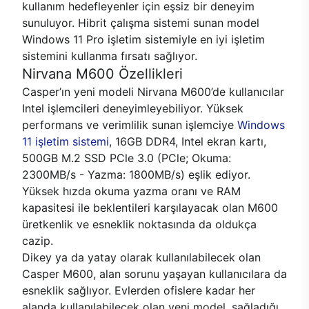
kullanım hedefleyenler için eşsiz bir deneyim
sunuluyor. Hibrit çalışma sistemi sunan model
Windows 11 Pro işletim sistemiyle en iyi işletim
sistemini kullanma fırsatı sağlıyor.
Nirvana M600 Özellikleri
Casper’ın yeni modeli Nirvana M600’de kullanıcılar
Intel işlemcileri deneyimleyebiliyor. Yüksek
performans ve verimlilik sunan işlemciye
Windows
11 işletim sistemi
, 16GB DDR4, Intel ekran kartı,
500GB M.2 SSD PCle 3.0 (PCle; Okuma:
2300MB/s - Yazma: 1800MB/s) eşlik ediyor.
Yüksek hızda okuma yazma oranı ve RAM
kapasitesi ile beklentileri karşılayacak olan M600
üretkenlik ve esneklik noktasında da oldukça
cazip.
Dikey ya da yatay olarak kullanılabilecek olan
Casper M600, alan sorunu yaşayan kullanıcılara da
esneklik sağlıyor. Evlerden ofislere kadar her
alanda kullanılabilecek olan yeni model, sağladığı