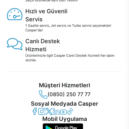
Seçili ürünlerde Aynı Gün Teslim!
Hızlı ve Güvenli
Servis
1 Saatte servis, Jet servis ve Turbo servis seçenekleri
Casper'da!
Canlı Destek
Hizmeti
Ürünlerinizle ilgili Casper Canlı Destek hizmeti her daim
sizinle.
Müşteri Hizmetleri
(0850) 250 77 77
Sosyal Medyada Casper
Casper Facebook
Casper Instagram
Casper Twitter
Casper LinkedIn
Casper YouTube
Casper TikTok
Mobil Uygulama