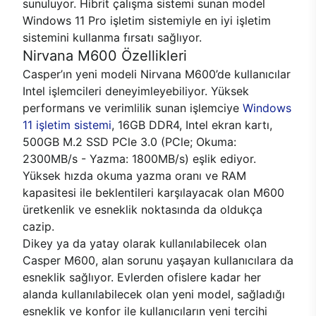
sunuluyor. Hibrit çalışma sistemi sunan model
Windows 11 Pro işletim sistemiyle en iyi işletim
sistemini kullanma fırsatı sağlıyor.
Nirvana M600 Özellikleri
Casper’ın yeni modeli Nirvana M600’de kullanıcılar
Intel işlemcileri deneyimleyebiliyor. Yüksek
performans ve verimlilik sunan işlemciye
Windows
11 işletim sistemi
, 16GB DDR4, Intel ekran kartı,
500GB M.2 SSD PCle 3.0 (PCle; Okuma:
2300MB/s - Yazma: 1800MB/s) eşlik ediyor.
Yüksek hızda okuma yazma oranı ve RAM
kapasitesi ile beklentileri karşılayacak olan M600
üretkenlik ve esneklik noktasında da oldukça
cazip.
Dikey ya da yatay olarak kullanılabilecek olan
Casper M600, alan sorunu yaşayan kullanıcılara da
esneklik sağlıyor. Evlerden ofislere kadar her
alanda kullanılabilecek olan yeni model, sağladığı
esneklik ve konfor ile kullanıcıların yeni tercihi