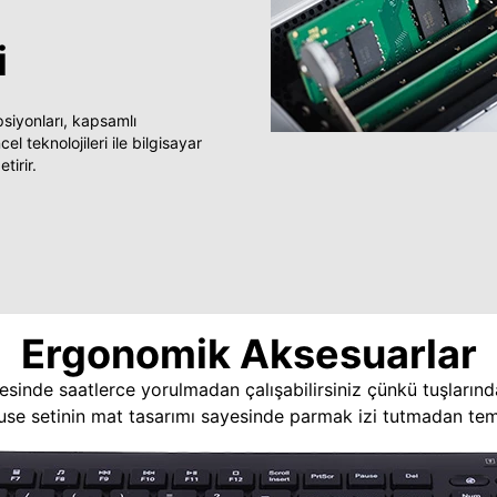
i
yonları, kapsamlı
 teknolojileri ile bilgisayar
tirir.
Ergonomik Aksesuarlar
esinde saatlerce yorulmadan çalışabilirsiniz çünkü tuşlarınd
use setinin mat tasarımı sayesinde parmak izi tutmadan temi