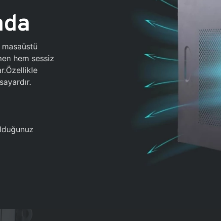
ada
0 masaüstü
ğmen hem sessiz
.Özellikle
sayardır.
 olduğunuz