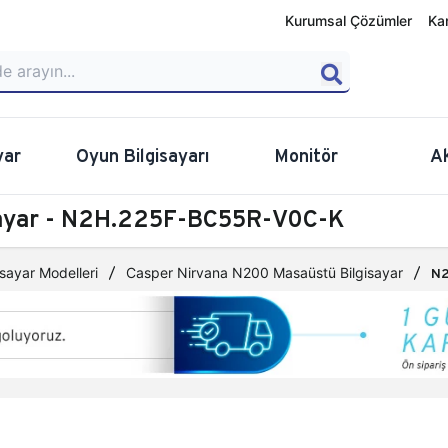
Kurumsal Çözümler
Ka
yar
Oyun Bilgisayarı
Monitör
A
sayar - N2H.225F-BC55R-V0C-K
sayar Modelleri
Casper Nirvana N200 Masaüstü Bilgisayar
N2