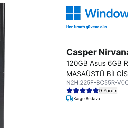
Casper Nirva
120GB Asus 6GB 
MASAÜSTÜ BİLGİ
N2H.225F-BC55R-V0
9 Yorum
Kargo Bedava