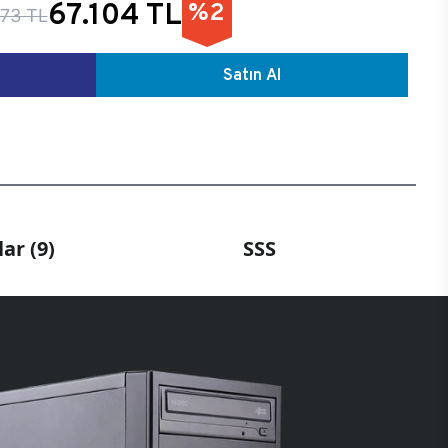
67.104 TL
%2
73 TL
Satın Al
ar (9)
SSS