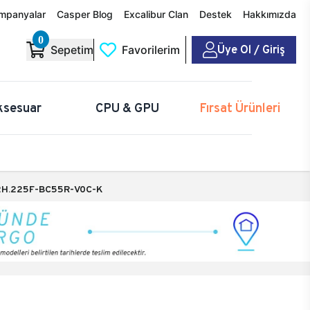
mpanyalar
Casper Blog
Excalibur Clan
Destek
Hakkımızda
0
Üye Ol / Giriş
Sepetim
Favorilerim
ksesuar
CPU & GPU
Fırsat Ürünleri
H.225F-BC55R-V0C-K