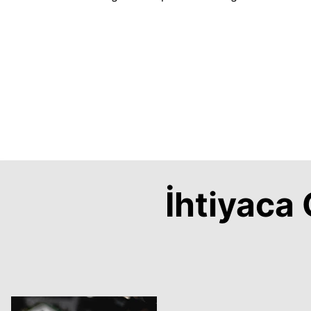
İhtiyac