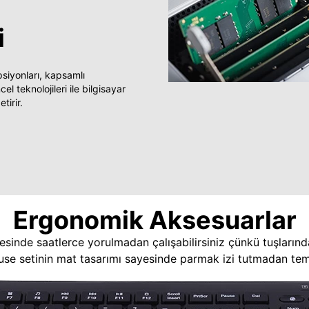
i
yonları, kapsamlı
 teknolojileri ile bilgisayar
tirir.
Ergonomik Aksesuarlar
esinde saatlerce yorulmadan çalışabilirsiniz çünkü tuşlarınd
use setinin mat tasarımı sayesinde parmak izi tutmadan temi