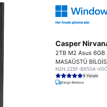
Casper Nirva
2TB M2 Asus 6GB
MASAÜSTÜ BİLGİ
N2H.225F-BX55A-V0
9 Yorum
Kargo Bedava