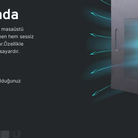
ada
0 masaüstü
ğmen hem sessiz
.Özellikle
sayardır.
 olduğunuz