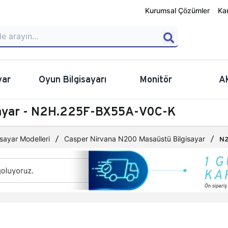
Kurumsal Çözümler
Ka
yar
Oyun Bilgisayarı
Monitör
A
sayar - N2H.225F-BX55A-V0C-K
sayar Modelleri
Casper Nirvana N200 Masaüstü Bilgisayar
N2