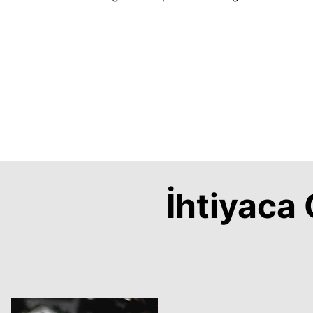
İhtiyac