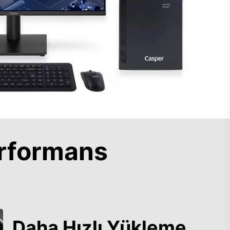
rformans
Daha Hızlı Yükleme