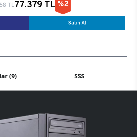
77.379 TL
%2
58 TL
Satın Al
ar (9)
SSS