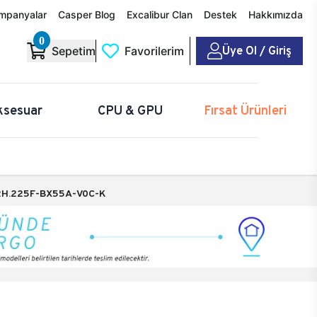
mpanyalar
Casper Blog
Excalibur Clan
Destek
Hakkımızda
0
Üye Ol / Giriş
Sepetim
Favorilerim
ksesuar
CPU & GPU
Fırsat Ürünleri
H.225F-BX55A-V0C-K