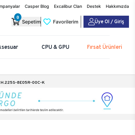
mpanyalar
Casper Blog
Excalibur Clan
Destek
Hakkımızda
0
Üye Ol / Giriş
Sepetim
Favorilerim
ksesuar
CPU & GPU
Fırsat Ürünleri
H.225S-8E05R-00C-K