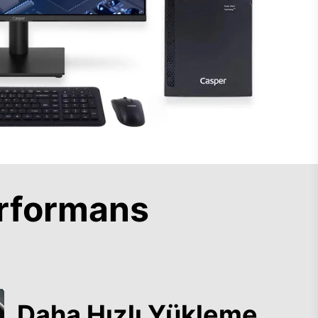
rformans
Daha Hızlı Yükleme