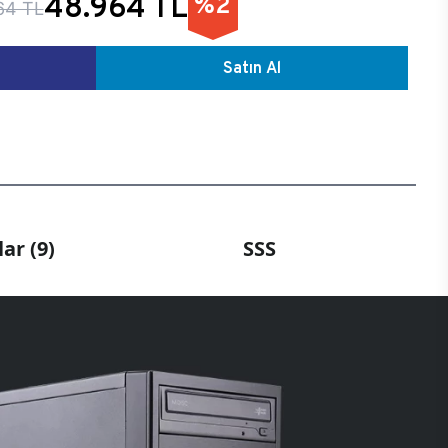
48.964 TL
%2
64 TL
Satın Al
ar (9)
SSS