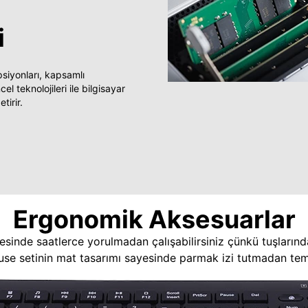
i
yonları, kapsamlı
 teknolojileri ile bilgisayar
tirir.
Ergonomik Aksesuarlar
esinde saatlerce yorulmadan çalışabilirsiniz çünkü tuşlarınd
use setinin mat tasarımı sayesinde parmak izi tutmadan temi