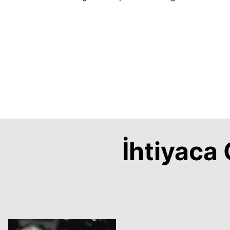
İhtiyac