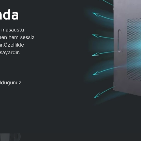
ada
0 masaüstü
ğmen hem sessiz
.Özellikle
sayardır.
 olduğunuz