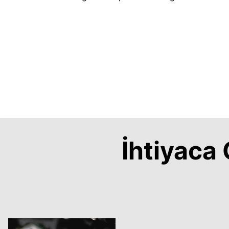
İhtiyac