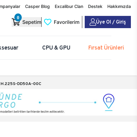
mpanyalar
Casper Blog
Excalibur Clan
Destek
Hakkımızda
0
Üye Ol / Giriş
Sepetim
Favorilerim
ksesuar
CPU & GPU
Fırsat Ürünleri
H.225S-DD50A-00C