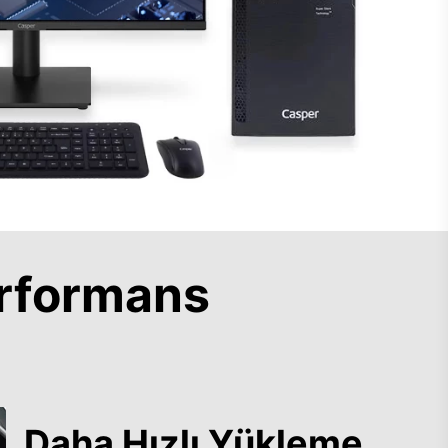
rformans
Daha Hızlı Yükleme