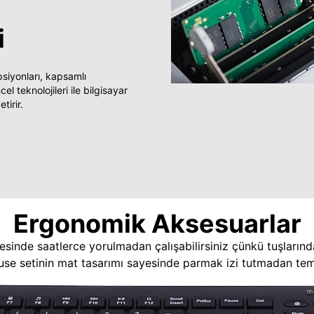
i
yonları, kapsamlı
 teknolojileri ile bilgisayar
tirir.
Ergonomik Aksesuarlar
esinde saatlerce yorulmadan çalışabilirsiniz çünkü tuşlarınd
use setinin mat tasarımı sayesinde parmak izi tutmadan temi