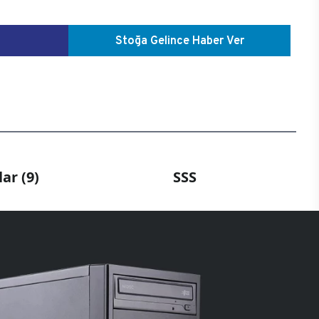
Stoğa Gelince Haber Ver
ar (9)
SSS