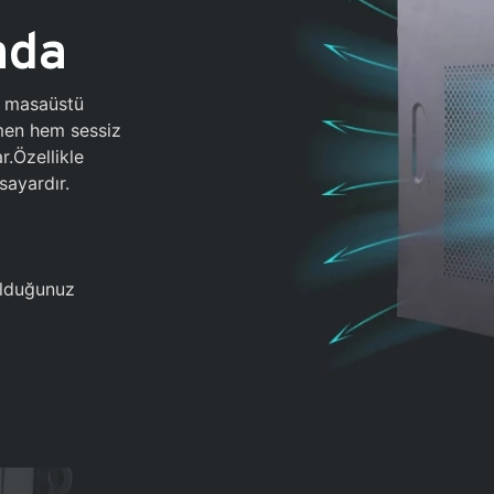
ada
0 masaüstü
ğmen hem sessiz
.Özellikle
sayardır.
 olduğunuz