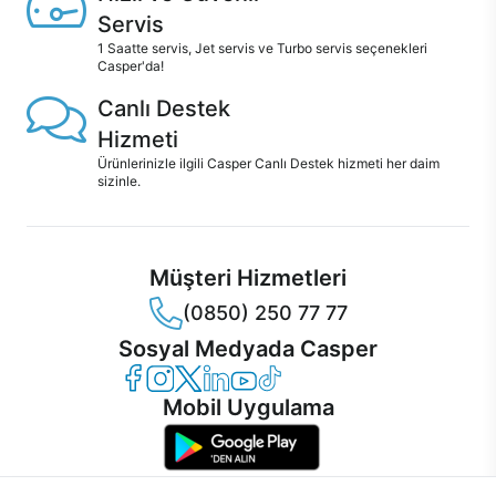
Servis
1 Saatte servis, Jet servis ve Turbo servis seçenekleri
Casper'da!
Canlı Destek
Hizmeti
Ürünlerinizle ilgili Casper Canlı Destek hizmeti her daim
sizinle.
Müşteri Hizmetleri
(0850) 250 77 77
Sosyal Medyada Casper
Casper Facebook
Casper Instagram
Casper Twitter
Casper LinkedIn
Casper YouTube
Casper TikTok
Mobil Uygulama