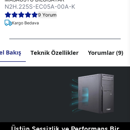
N2H.225S-EC05A-00A-K
9 Yorum
Kargo Bedava
l Bakış
Teknik Özellikler
Yorumlar (9)
Üstün Sessizlik ve Performans Bir