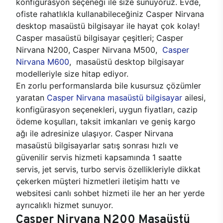
konfigürasyon seçeneği ile size sunuyoruz. Evde,
ofiste rahatlıkla kullanabileceğiniz Casper Nirvana
desktop masaüstü bilgisayar ile hayat çok kolay!
Casper masaüstü bilgisayar çeşitleri; Casper
Nirvana N200, Casper Nirvana M500,
Casper
Nirvana M600
, masaüstü desktop bilgisayar
modelleriyle size hitap ediyor.
En zorlu performanslarda bile kusursuz çözümler
yaratan
Casper Nirvana masaüstü bilgisayar
ailesi,
konfigürasyon seçenekleri, uygun fiyatları, cazip
ödeme koşulları, taksit imkanları ve geniş kargo
ağı ile adresinize ulaşıyor. Casper Nirvana
masaüstü bilgisayarlar satış sonrası hızlı ve
güvenilir servis hizmeti kapsamında 1 saatte
servis, jet servis, turbo servis özellikleriyle dikkat
çekerken müşteri hizmetleri iletişim hattı ve
websitesi canlı sohbet hizmeti ile her an her yerde
ayrıcalıklı hizmet sunuyor.
Casper Nirvana N200 Masaüstü