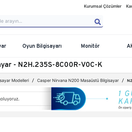
Kurumsal Çözümler
Ka
yar
Oyun Bilgisayarı
Monitör
A
sayar - N2H.235S-8C00R-V0C-K
sayar Modelleri
Casper Nirvana N200 Masaüstü Bilgisayar
N2