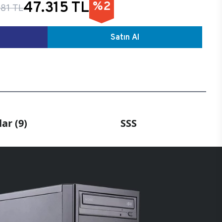
47.315 TL
%2
81 TL
Satın Al
ar (9)
SSS