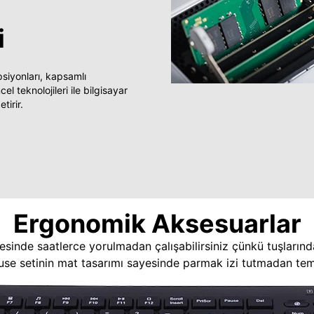
i
yonları, kapsamlı
 teknolojileri ile bilgisayar
tirir.
Ergonomik Aksesuarlar
esinde saatlerce yorulmadan çalışabilirsiniz çünkü tuşlarınd
use setinin mat tasarımı sayesinde parmak izi tutmadan temi