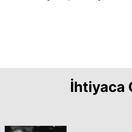
İhtiyac