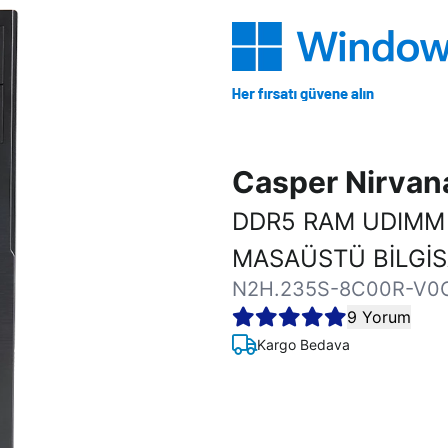
Casper Nirva
DDR5 RAM UDIMM
MASAÜSTÜ BİLGİ
N2H.235S-8C00R-V0
9 Yorum
Kargo Bedava