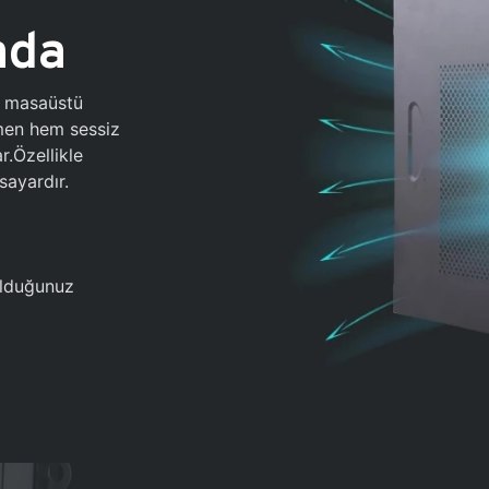
ada
0 masaüstü
ğmen hem sessiz
.Özellikle
sayardır.
 olduğunuz