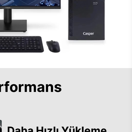
rformans
Daha Hızlı Yükleme