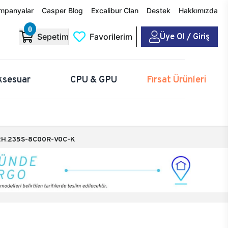
mpanyalar
Casper Blog
Excalibur Clan
Destek
Hakkımızda
0
Üye Ol / Giriş
Sepetim
Favorilerim
ksesuar
CPU & GPU
Fırsat Ürünleri
H.235S-8C00R-V0C-K