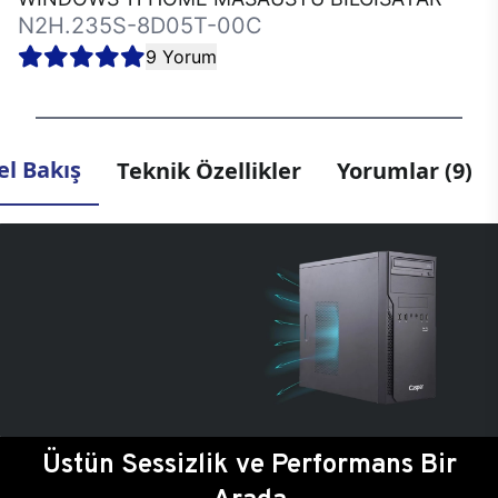
N2H.235S-8D05T-00C
9 Yorum
l Bakış
Teknik Özellikler
Yorumlar (9)
Üstün Sessizlik ve Performans Bir