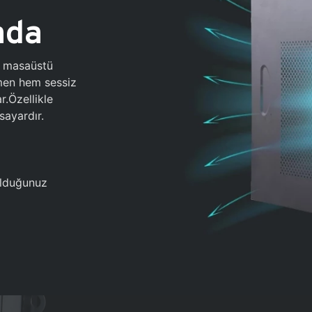
ada
0 masaüstü
ğmen hem sessiz
.Özellikle
sayardır.
 olduğunuz