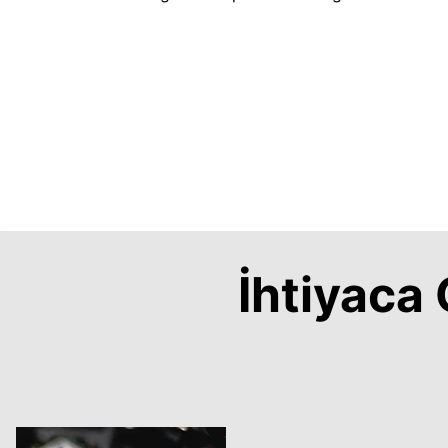
İhtiyac