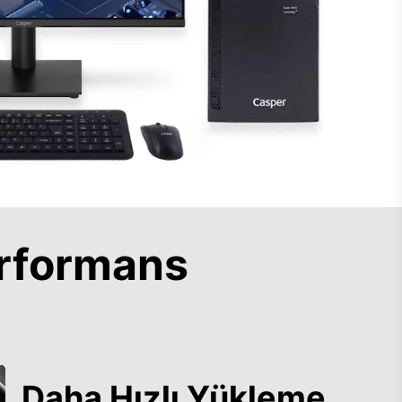
rformans
Daha Hızlı Yükleme