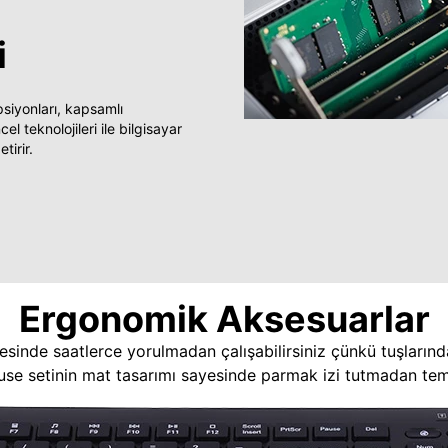
i
yonları, kapsamlı
 teknolojileri ile bilgisayar
tirir.
Ergonomik Aksesuarlar
esinde saatlerce yorulmadan çalışabilirsiniz çünkü tuşlarınd
use setinin mat tasarımı sayesinde parmak izi tutmadan temi