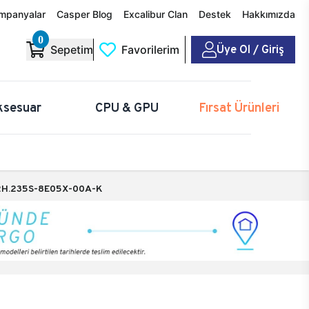
mpanyalar
Casper Blog
Excalibur Clan
Destek
Hakkımızda
0
Üye Ol / Giriş
Sepetim
Favorilerim
ksesuar
CPU & GPU
Fırsat Ürünleri
H.235S-8E05X-00A-K