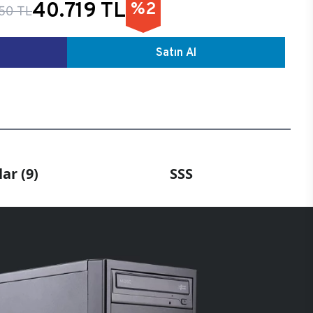
40.719 TL
%2
50 TL
Satın Al
ar (9)
SSS