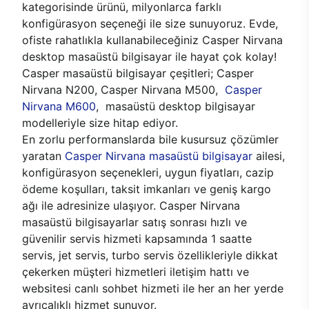
kategorisinde ürünü, milyonlarca farklı
konfigürasyon seçeneği ile size sunuyoruz. Evde,
ofiste rahatlıkla kullanabileceğiniz Casper Nirvana
desktop masaüstü bilgisayar ile hayat çok kolay!
Casper masaüstü bilgisayar çeşitleri; Casper
Nirvana N200, Casper Nirvana M500,
Casper
Nirvana M600
, masaüstü desktop bilgisayar
modelleriyle size hitap ediyor.
En zorlu performanslarda bile kusursuz çözümler
yaratan
Casper Nirvana masaüstü bilgisayar
ailesi,
konfigürasyon seçenekleri, uygun fiyatları, cazip
ödeme koşulları, taksit imkanları ve geniş kargo
ağı ile adresinize ulaşıyor. Casper Nirvana
masaüstü bilgisayarlar satış sonrası hızlı ve
güvenilir servis hizmeti kapsamında 1 saatte
servis, jet servis, turbo servis özellikleriyle dikkat
çekerken müşteri hizmetleri iletişim hattı ve
websitesi canlı sohbet hizmeti ile her an her yerde
ayrıcalıklı hizmet sunuyor.