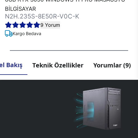
BİLGİSAYAR
N2H.235S-8E50R-V0C-K
9 Yorum
Kargo Bedava
l Bakış
Teknik Özellikler
Yorumlar (9)