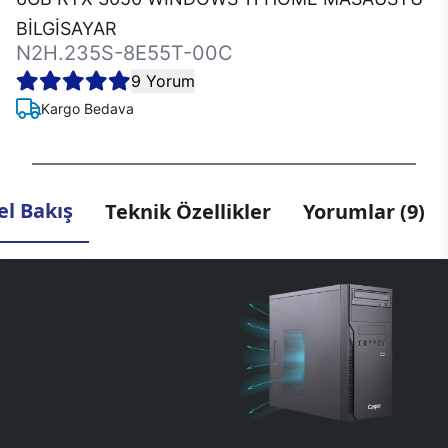
BİLGİSAYAR
N2H.235S-8E55T-00C
9 Yorum
Kargo Bedava
l Bakış
Teknik Özellikler
Yorumlar (9)