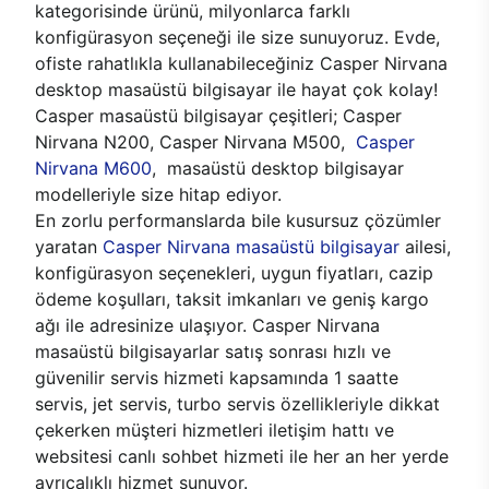
kategorisinde ürünü, milyonlarca farklı
konfigürasyon seçeneği ile size sunuyoruz. Evde,
ofiste rahatlıkla kullanabileceğiniz Casper Nirvana
desktop masaüstü bilgisayar ile hayat çok kolay!
Casper masaüstü bilgisayar çeşitleri; Casper
Nirvana N200, Casper Nirvana M500,
Casper
Nirvana M600
, masaüstü desktop bilgisayar
modelleriyle size hitap ediyor.
En zorlu performanslarda bile kusursuz çözümler
yaratan
Casper Nirvana masaüstü bilgisayar
ailesi,
konfigürasyon seçenekleri, uygun fiyatları, cazip
ödeme koşulları, taksit imkanları ve geniş kargo
ağı ile adresinize ulaşıyor. Casper Nirvana
masaüstü bilgisayarlar satış sonrası hızlı ve
güvenilir servis hizmeti kapsamında 1 saatte
servis, jet servis, turbo servis özellikleriyle dikkat
çekerken müşteri hizmetleri iletişim hattı ve
websitesi canlı sohbet hizmeti ile her an her yerde
ayrıcalıklı hizmet sunuyor.