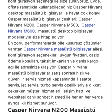
konfigürasyon seçeneği ile size sunuyoruz. Evde,
ofiste rahatlıkla kullanabileceğiniz Casper Nirvana
desktop masaüstü bilgisayar ile hayat çok kolay!
Casper masaüstü bilgisayar çeşitleri; Casper
Nirvana N200, Casper Nirvana M500,
Casper
Nirvana M600
, masaüstü desktop bilgisayar
modelleriyle size hitap ediyor.
En zorlu performanslarda bile kusursuz çözümler
yaratan
Casper Nirvana masaüstü bilgisayar
ailesi,
konfigürasyon seçenekleri, uygun fiyatları, cazip
ödeme koşulları, taksit imkanları ve geniş kargo
ağı ile adresinize ulaşıyor. Casper Nirvana
masaüstü bilgisayarlar satış sonrası hızlı ve
güvenilir servis hizmeti kapsamında 1 saatte
servis, jet servis, turbo servis özellikleriyle dikkat
çekerken müşteri hizmetleri iletişim hattı ve
websitesi canlı sohbet hizmeti ile her an her yerde
ayrıcalıklı hizmet sunuyor.
Casper Nirvana N200 Masaüstü