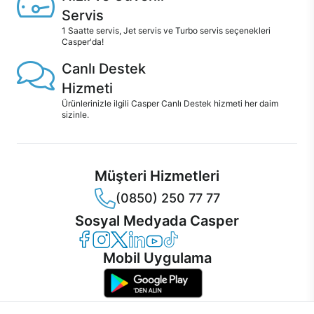
Servis
1 Saatte servis, Jet servis ve Turbo servis seçenekleri
Casper'da!
Canlı Destek
Hizmeti
Ürünlerinizle ilgili Casper Canlı Destek hizmeti her daim
sizinle.
Müşteri Hizmetleri
(0850) 250 77 77
Sosyal Medyada Casper
Casper Facebook
Casper Instagram
Casper Twitter
Casper LinkedIn
Casper YouTube
Casper TikTok
Mobil Uygulama