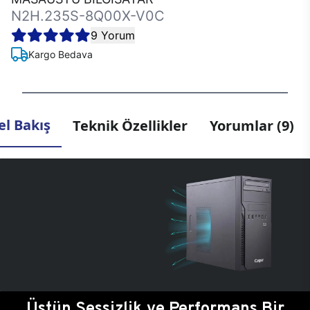
N2H.235S-8Q00X-V0C
9 Yorum
Kargo Bedava
l Bakış
Teknik Özellikler
Yorumlar (9)
Üstün Sessizlik ve Performans Bir