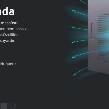
ada
0 masaüstü
ğmen hem sessiz
.Özellikle
sayardır.
 olduğunuz