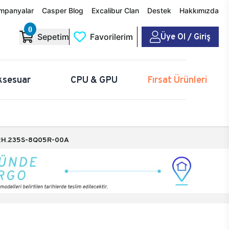
mpanyalar
Casper Blog
Excalibur Clan
Destek
Hakkımızda
0
Üye Ol / Giriş
Sepetim
Favorilerim
ksesuar
CPU & GPU
Fırsat Ürünleri
H.235S-8Q05R-00A