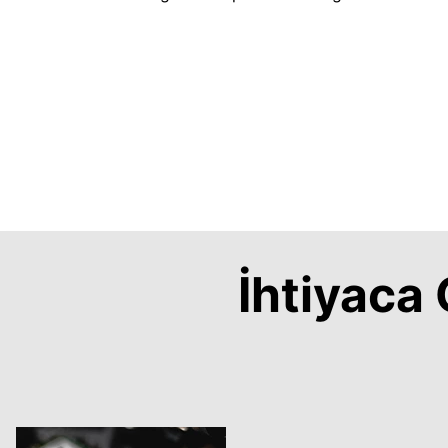
İhtiyac