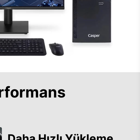
rformans
Daha Hızlı Yükleme