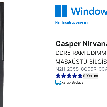
Casper Nirva
DDR5 RAM UDIMM 
MASAÜSTÜ BİLGİ
N2H.235S-8Q05R-00
9 Yorum
Kargo Bedava