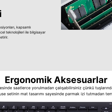
i
yonları, kapsamlı
 teknolojileri ile bilgisayar
tirir.
Ergonomik Aksesuarlar
esinde saatlerce yorulmadan çalışabilirsiniz çünkü tuşlarınd
use setinin mat tasarımı sayesinde parmak izi tutmadan temi