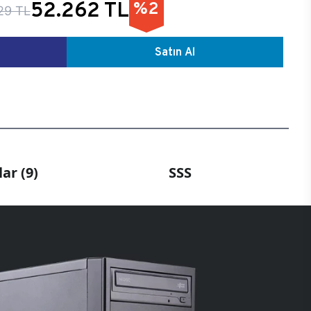
52.262 TL
%2
29 TL
Satın Al
ar (9)
SSS