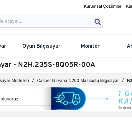
Kurumsal Çözümler
Ka
yar
Oyun Bilgisayarı
Monitör
A
sayar - N2H.235S-8Q05R-00A
sayar Modelleri
Casper Nirvana N200 Masaüstü Bilgisayar
N2