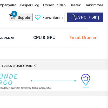
mpanyalar
Casper Blog
Excalibur Clan
Destek
Hakkımızda
0
Üye Ol / Giriş
Sepetim
Favorilerim
ksesuar
CPU & GPU
Fırsat Ürünleri
H.235S-8Q50X-V0C-K