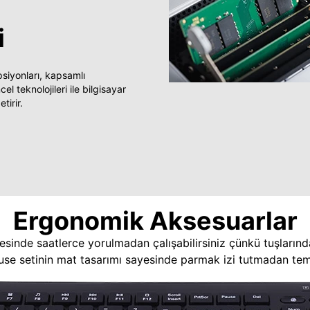
i
yonları, kapsamlı
 teknolojileri ile bilgisayar
tirir.
Ergonomik Aksesuarlar
esinde saatlerce yorulmadan çalışabilirsiniz çünkü tuşlarınd
use setinin mat tasarımı sayesinde parmak izi tutmadan temi