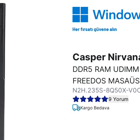
Casper Nirva
DDR5 RAM UDIMM 
FREEDOS MASAÜST
N2H.235S-8Q50X-V0
9 Yorum
Kargo Bedava