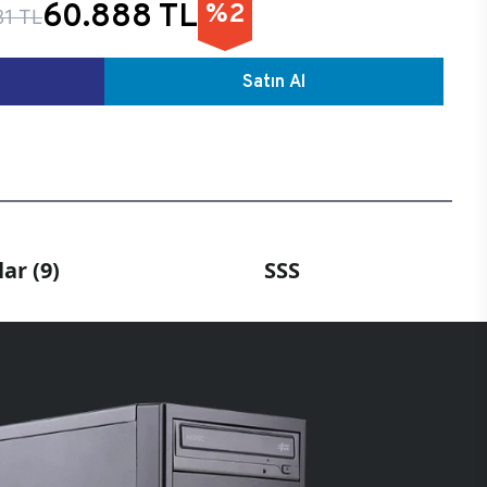
60.888 TL
%2
31 TL
Satın Al
ar (9)
SSS