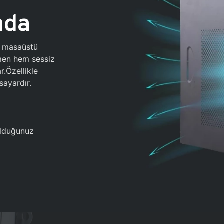
ada
0 masaüstü
ğmen hem sessiz
.Özellikle
sayardır.
 olduğunuz