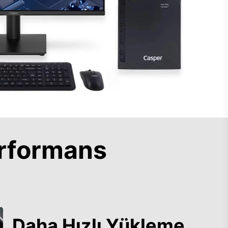
rformans
Daha Hızlı Yükleme