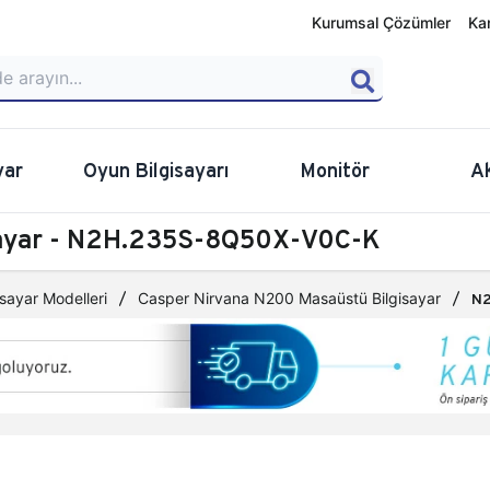
Kurumsal Çözümler
Ka
yar
Oyun Bilgisayarı
Monitör
A
sayar - N2H.235S-8Q50X-V0C-K
sayar Modelleri
Casper Nirvana N200 Masaüstü Bilgisayar
N2