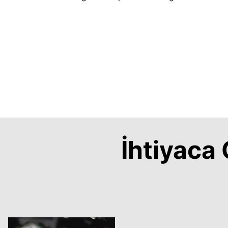
İhtiyac