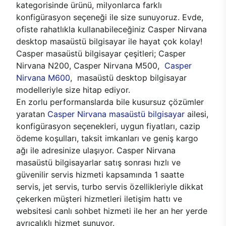
kategorisinde ürünü, milyonlarca farklı
konfigürasyon seçeneği ile size sunuyoruz. Evde,
ofiste rahatlıkla kullanabileceğiniz Casper Nirvana
desktop masaüstü bilgisayar ile hayat çok kolay!
Casper masaüstü bilgisayar çeşitleri; Casper
Nirvana N200, Casper Nirvana M500,
Casper
Nirvana M600
, masaüstü desktop bilgisayar
modelleriyle size hitap ediyor.
En zorlu performanslarda bile kusursuz çözümler
yaratan
Casper Nirvana masaüstü bilgisayar
ailesi,
konfigürasyon seçenekleri, uygun fiyatları, cazip
ödeme koşulları, taksit imkanları ve geniş kargo
ağı ile adresinize ulaşıyor. Casper Nirvana
masaüstü bilgisayarlar satış sonrası hızlı ve
güvenilir servis hizmeti kapsamında 1 saatte
servis, jet servis, turbo servis özellikleriyle dikkat
çekerken müşteri hizmetleri iletişim hattı ve
websitesi canlı sohbet hizmeti ile her an her yerde
ayrıcalıklı hizmet sunuyor.