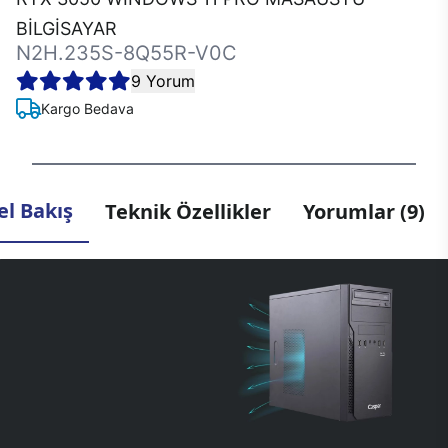
BİLGİSAYAR
N2H.235S-8Q55R-V0C
9 Yorum
Kargo Bedava
l Bakış
Teknik Özellikler
Yorumlar (9)