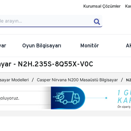
Kurumsal Çözümler
Ka
yar
Oyun Bilgisayarı
Monitör
A
sayar - N2H.235S-8Q55X-V0C
sayar Modelleri
Casper Nirvana N200 Masaüstü Bilgisayar
N2