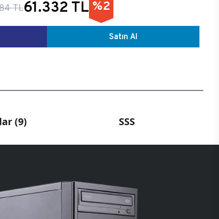
61.332 TL
%2
84 TL
Satın Al
ar (9)
SSS