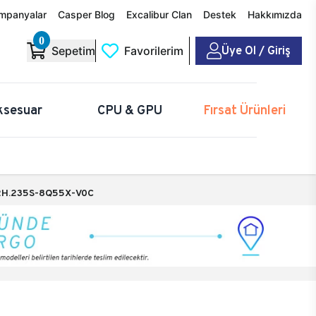
mpanyalar
Casper Blog
Excalibur Clan
Destek
Hakkımızda
0
Üye Ol / Giriş
Sepetim
Favorilerim
ksesuar
CPU & GPU
Fırsat Ürünleri
H.235S-8Q55X-V0C