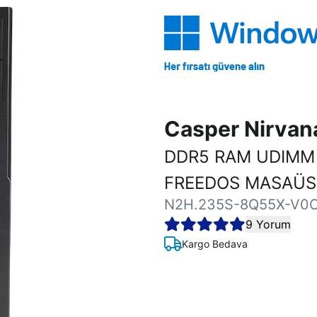
Casper Nirva
DDR5 RAM UDIMM 
FREEDOS MASAÜST
N2H.235S-8Q55X-V0
9 Yorum
Kargo Bedava