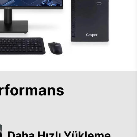
rformans
Daha Hızlı Yükleme