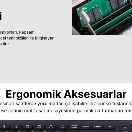
i
yonları, kapsamlı
 teknolojileri ile bilgisayar
tirir.
Ergonomik Aksesuarlar
esinde saatlerce yorulmadan çalışabilirsiniz çünkü tuşlarınd
use setinin mat tasarımı sayesinde parmak izi tutmadan temi