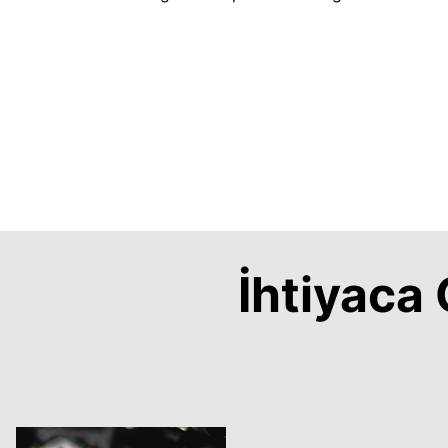
İhtiyac