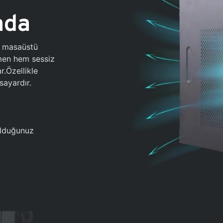
ada
0 masaüstü
ğmen hem sessiz
.Özellikle
sayardır.
 olduğunuz