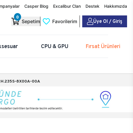
mpanyalar
Casper Blog
Excalibur Clan
Destek
Hakkımızda
0
Üye Ol / Giriş
Sepetim
Favorilerim
ksesuar
CPU & GPU
Fırsat Ürünleri
H.235S-8X00A-00A