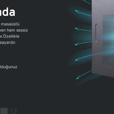
ada
0 masaüstü
ğmen hem sessiz
.Özellikle
sayardır.
 olduğunuz