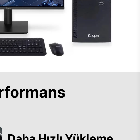
rformans
Daha Hızlı Yükleme