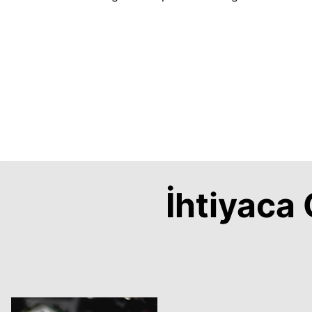
İhtiyac