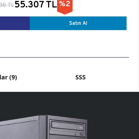
55.307 TL
%2
36 TL
Satın Al
ar (9)
SSS