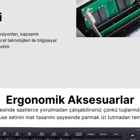
i
yonları, kapsamlı
 teknolojileri ile bilgisayar
tirir.
Ergonomik Aksesuarlar
esinde saatlerce yorulmadan çalışabilirsiniz çünkü tuşlarınd
use setinin mat tasarımı sayesinde parmak izi tutmadan temi