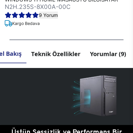
N2H.235S-8X00A-00C
9 Yorum
Kargo Bedava
l Bakış
Teknik Özellikler
Yorumlar (9)
Üstün Sessizlik ve Performans Bir