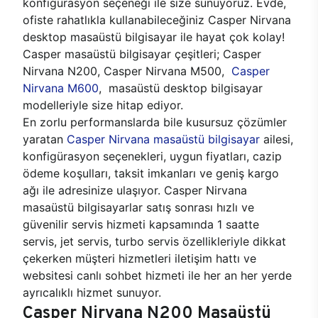
konfigürasyon seçeneği ile size sunuyoruz. Evde,
ofiste rahatlıkla kullanabileceğiniz Casper Nirvana
desktop masaüstü bilgisayar ile hayat çok kolay!
Casper masaüstü bilgisayar çeşitleri; Casper
Nirvana N200, Casper Nirvana M500,
Casper
Nirvana M600
, masaüstü desktop bilgisayar
modelleriyle size hitap ediyor.
En zorlu performanslarda bile kusursuz çözümler
yaratan
Casper Nirvana masaüstü bilgisayar
ailesi,
konfigürasyon seçenekleri, uygun fiyatları, cazip
ödeme koşulları, taksit imkanları ve geniş kargo
ağı ile adresinize ulaşıyor. Casper Nirvana
masaüstü bilgisayarlar satış sonrası hızlı ve
güvenilir servis hizmeti kapsamında 1 saatte
servis, jet servis, turbo servis özellikleriyle dikkat
çekerken müşteri hizmetleri iletişim hattı ve
websitesi canlı sohbet hizmeti ile her an her yerde
ayrıcalıklı hizmet sunuyor.
Casper Nirvana N200 Masaüstü