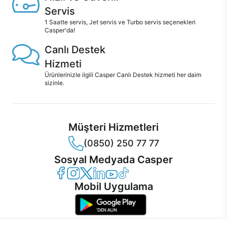
Servis
1 Saatte servis, Jet servis ve Turbo servis seçenekleri
Casper'da!
Canlı Destek
Hizmeti
Ürünlerinizle ilgili Casper Canlı Destek hizmeti her daim
sizinle.
Müşteri Hizmetleri
(0850) 250 77 77
Sosyal Medyada Casper
Casper Facebook
Casper Instagram
Casper Twitter
Casper LinkedIn
Casper YouTube
Casper TikTok
Mobil Uygulama