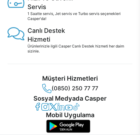
Servis
1 Saatte servis, Jet servis ve Turbo servis seçenekleri
Casper'da!
Canlı Destek
Hizmeti
Ürünlerinizle ilgili Casper Canlı Destek hizmeti her daim
sizinle.
Müşteri Hizmetleri
(0850) 250 77 77
Sosyal Medyada Casper
Casper Facebook
Casper Instagram
Casper Twitter
Casper LinkedIn
Casper YouTube
Casper TikTok
Mobil Uygulama