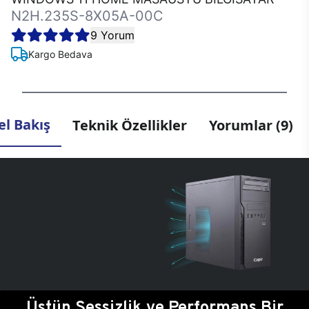
N2H.235S-8X05A-00C
9 Yorum
Kargo Bedava
l Bakış
Teknik Özellikler
Yorumlar (9)
Üstün Sessizlik ve Performans Bir