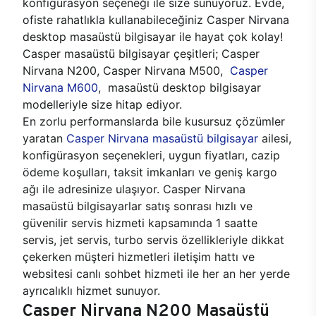
konfigürasyon seçeneği ile size sunuyoruz. Evde,
ofiste rahatlıkla kullanabileceğiniz Casper Nirvana
desktop masaüstü bilgisayar ile hayat çok kolay!
Casper masaüstü bilgisayar çeşitleri; Casper
Nirvana N200, Casper Nirvana M500,
Casper
Nirvana M600
, masaüstü desktop bilgisayar
modelleriyle size hitap ediyor.
En zorlu performanslarda bile kusursuz çözümler
yaratan
Casper Nirvana masaüstü bilgisayar
ailesi,
konfigürasyon seçenekleri, uygun fiyatları, cazip
ödeme koşulları, taksit imkanları ve geniş kargo
ağı ile adresinize ulaşıyor. Casper Nirvana
masaüstü bilgisayarlar satış sonrası hızlı ve
güvenilir servis hizmeti kapsamında 1 saatte
servis, jet servis, turbo servis özellikleriyle dikkat
çekerken müşteri hizmetleri iletişim hattı ve
websitesi canlı sohbet hizmeti ile her an her yerde
ayrıcalıklı hizmet sunuyor.
Casper Nirvana N200 Masaüstü