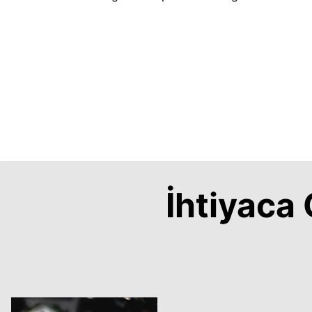
İhtiyac