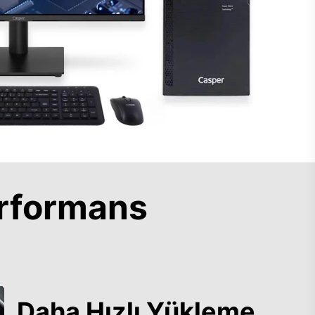
rformans
Daha Hızlı Yükleme