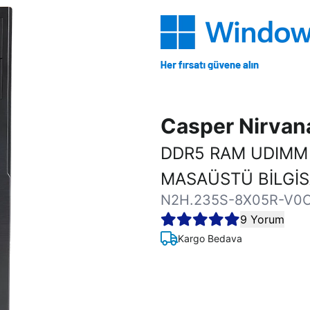
Casper Nirva
DDR5 RAM UDIMM
MASAÜSTÜ BİLGİ
N2H.235S-8X05R-V0
9 Yorum
Kargo Bedava