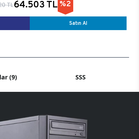
64.503 TL
%2
20 TL
Satın Al
ar (9)
SSS