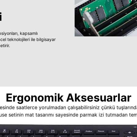
i
yonları, kapsamlı
 teknolojileri ile bilgisayar
tirir.
Ergonomik Aksesuarlar
esinde saatlerce yorulmadan çalışabilirsiniz çünkü tuşlarınd
use setinin mat tasarımı sayesinde parmak izi tutmadan temi