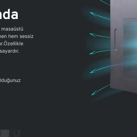
ada
0 masaüstü
ğmen hem sessiz
.Özellikle
sayardır.
 olduğunuz