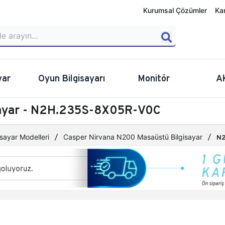
Kurumsal Çözümler
Ka
yar
Oyun Bilgisayarı
Monitör
A
sayar - N2H.235S-8X05R-V0C
sayar Modelleri
Casper Nirvana N200 Masaüstü Bilgisayar
N2