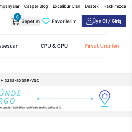
mpanyalar
Casper Blog
Excalibur Clan
Destek
Hakkımızda
0
Üye Ol / Giriş
Sepetim
Favorilerim
ksesuar
CPU & GPU
Fırsat Ürünleri
H.235S-8X05R-V0C