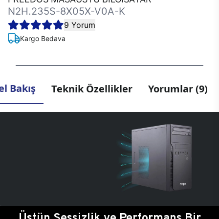
N2H.235S-8X05X-V0A-K
9 Yorum
Kargo Bedava
l Bakış
Teknik Özellikler
Yorumlar (9)
Üstün Sessizlik ve Performans Bir