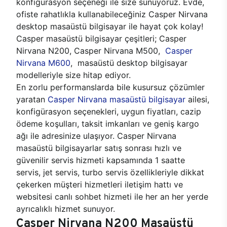
konfigürasyon seçeneği ile size sunuyoruz. Evde,
ofiste rahatlıkla kullanabileceğiniz Casper Nirvana
desktop masaüstü bilgisayar ile hayat çok kolay!
Casper masaüstü bilgisayar çeşitleri; Casper
Nirvana N200, Casper Nirvana M500,
Casper
Nirvana M600
, masaüstü desktop bilgisayar
modelleriyle size hitap ediyor.
En zorlu performanslarda bile kusursuz çözümler
yaratan
Casper Nirvana masaüstü bilgisayar
ailesi,
konfigürasyon seçenekleri, uygun fiyatları, cazip
ödeme koşulları, taksit imkanları ve geniş kargo
ağı ile adresinize ulaşıyor. Casper Nirvana
masaüstü bilgisayarlar satış sonrası hızlı ve
güvenilir servis hizmeti kapsamında 1 saatte
servis, jet servis, turbo servis özellikleriyle dikkat
çekerken müşteri hizmetleri iletişim hattı ve
websitesi canlı sohbet hizmeti ile her an her yerde
ayrıcalıklı hizmet sunuyor.
Casper Nirvana N200 Masaüstü