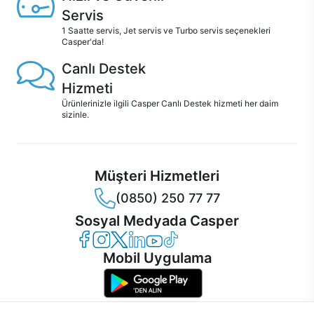
Servis
1 Saatte servis, Jet servis ve Turbo servis seçenekleri
Casper'da!
Canlı Destek
Hizmeti
Ürünlerinizle ilgili Casper Canlı Destek hizmeti her daim
sizinle.
Müşteri Hizmetleri
(0850) 250 77 77
Sosyal Medyada Casper
Casper Facebook
Casper Instagram
Casper Twitter
Casper LinkedIn
Casper YouTube
Casper TikTok
Mobil Uygulama