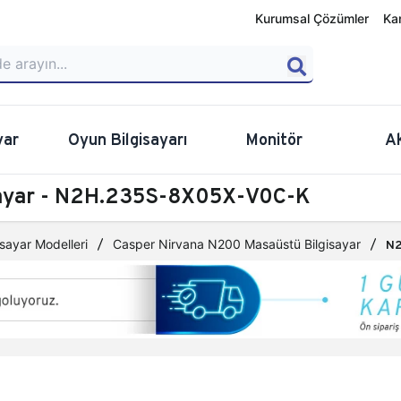
Kurumsal Çözümler
Ka
yar
Oyun Bilgisayarı
Monitör
A
sayar - N2H.235S-8X05X-V0C-K
sayar Modelleri
Casper Nirvana N200 Masaüstü Bilgisayar
N2