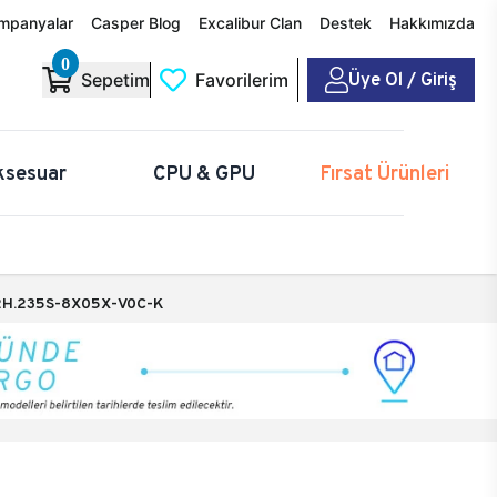
mpanyalar
Casper Blog
Excalibur Clan
Destek
Hakkımızda
0
Üye Ol / Giriş
Sepetim
Favorilerim
ksesuar
CPU & GPU
Fırsat Ürünleri
H.235S-8X05X-V0C-K