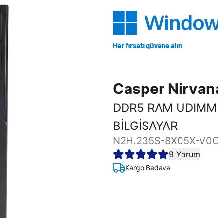
Casper Nirva
DDR5 RAM UDIMM
BİLGİSAYAR
N2H.235S-8X05X-V0
9 Yorum
Kargo Bedava