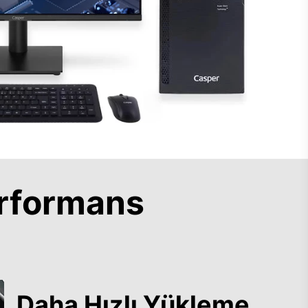
rformans
Daha Hızlı Yükleme