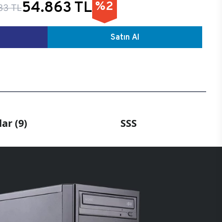
54.863 TL
%2
83 TL
Satın Al
ar (9)
SSS