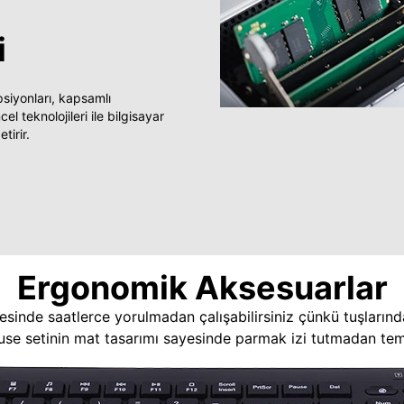
i
yonları, kapsamlı
 teknolojileri ile bilgisayar
tirir.
Ergonomik Aksesuarlar
esinde saatlerce yorulmadan çalışabilirsiniz çünkü tuşlarınd
use setinin mat tasarımı sayesinde parmak izi tutmadan temi