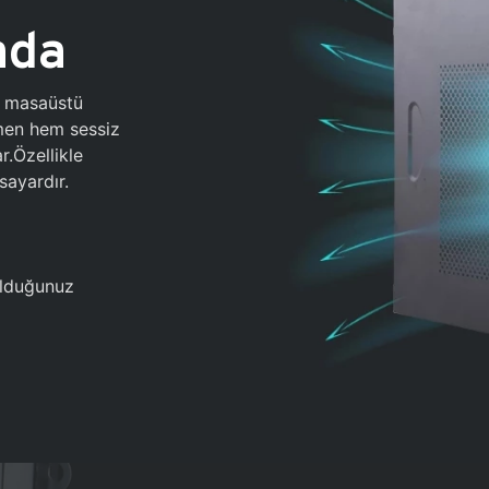
ada
0 masaüstü
ğmen hem sessiz
.Özellikle
sayardır.
 olduğunuz