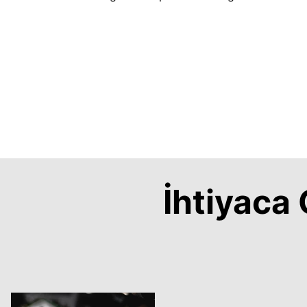
İhtiyac