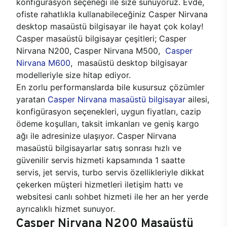
konfigürasyon seçeneği ile size sunuyoruz. Evde,
ofiste rahatlıkla kullanabileceğiniz Casper Nirvana
desktop masaüstü bilgisayar ile hayat çok kolay!
Casper masaüstü bilgisayar çeşitleri; Casper
Nirvana N200, Casper Nirvana M500,
Casper
Nirvana M600
, masaüstü desktop bilgisayar
modelleriyle size hitap ediyor.
En zorlu performanslarda bile kusursuz çözümler
yaratan
Casper Nirvana masaüstü bilgisayar
ailesi,
konfigürasyon seçenekleri, uygun fiyatları, cazip
ödeme koşulları, taksit imkanları ve geniş kargo
ağı ile adresinize ulaşıyor. Casper Nirvana
masaüstü bilgisayarlar satış sonrası hızlı ve
güvenilir servis hizmeti kapsamında 1 saatte
servis, jet servis, turbo servis özellikleriyle dikkat
çekerken müşteri hizmetleri iletişim hattı ve
websitesi canlı sohbet hizmeti ile her an her yerde
ayrıcalıklı hizmet sunuyor.
Casper Nirvana N200 Masaüstü