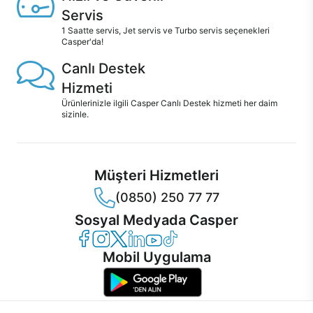
Servis
1 Saatte servis, Jet servis ve Turbo servis seçenekleri
Casper'da!
Canlı Destek
Hizmeti
Ürünlerinizle ilgili Casper Canlı Destek hizmeti her daim
sizinle.
Müşteri Hizmetleri
(0850) 250 77 77
Sosyal Medyada Casper
Casper Facebook
Casper Instagram
Casper Twitter
Casper LinkedIn
Casper YouTube
Casper TikTok
Mobil Uygulama