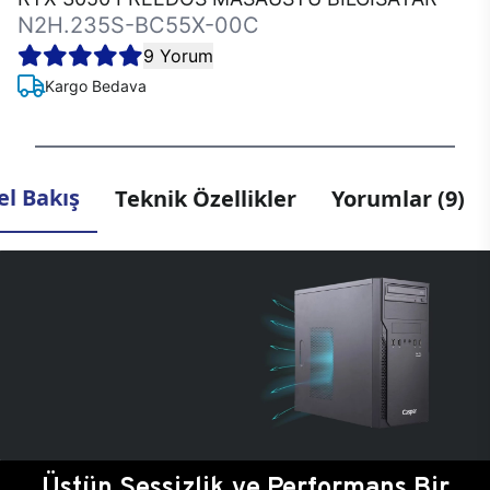
N2H.235S-BC55X-00C
9 Yorum
Kargo Bedava
l Bakış
Teknik Özellikler
Yorumlar (9)
Üstün Sessizlik ve Performans Bir