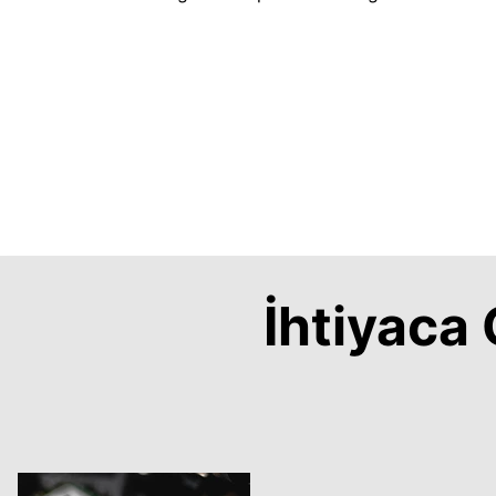
İhtiyac