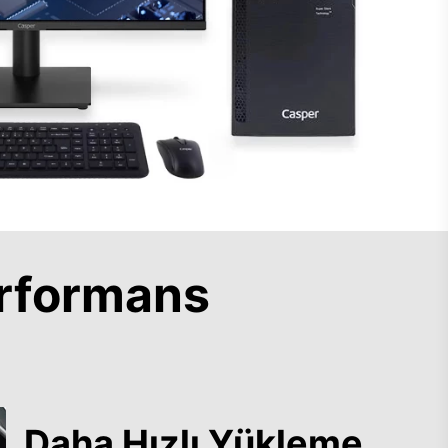
rformans
Daha Hızlı Yükleme