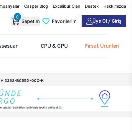
mpanyalar
Casper Blog
Excalibur Clan
Destek
Hakkımızda
0
Üye Ol / Giriş
Sepetim
Favorilerim
ksesuar
CPU & GPU
Fırsat Ürünleri
H.235S-BC55X-00C-K