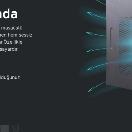
ada
0 masaüstü
ğmen hem sessiz
.Özellikle
sayardır.
 olduğunuz