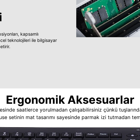
i
yonları, kapsamlı
 teknolojileri ile bilgisayar
tirir.
Ergonomik Aksesuarlar
esinde saatlerce yorulmadan çalışabilirsiniz çünkü tuşlarınd
use setinin mat tasarımı sayesinde parmak izi tutmadan temi