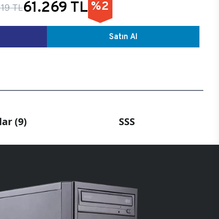
61.269 TL
%2
19 TL
Satın Al
ar (9)
SSS