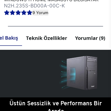
N2H.235S-BD00A-00C-K
9 Yorum
l Bakış
Teknik Özellikler
Yorumlar (9)
Üstün Sessizlik ve Performans Bir