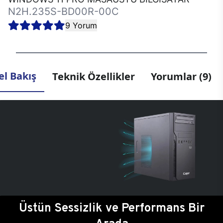
N2H.235S-BD00R-00C
9 Yorum
l Bakış
Teknik Özellikler
Yorumlar (9)
Üstün Sessizlik ve Performans Bir