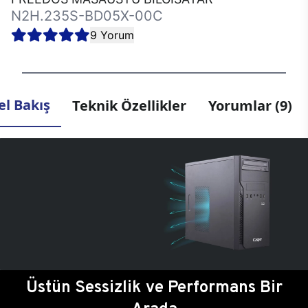
N2H.235S-BD05X-00C
9 Yorum
l Bakış
Teknik Özellikler
Yorumlar (9)
Üstün Sessizlik ve Performans Bir