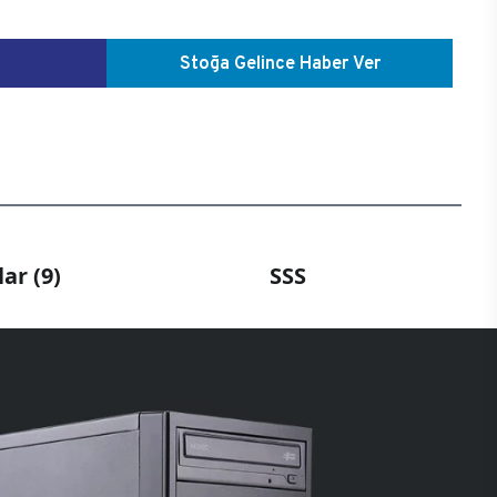
Stoğa Gelince Haber Ver
ar (9)
SSS