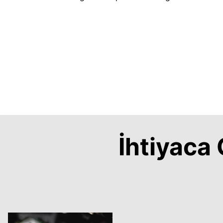
İhtiyac