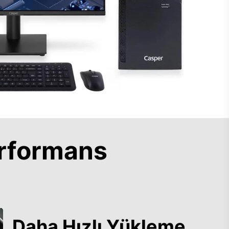
rformans
Daha Hızlı Yükleme