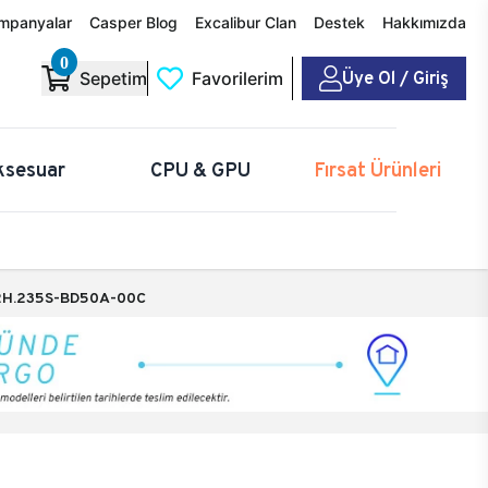
mpanyalar
Casper Blog
Excalibur Clan
Destek
Hakkımızda
0
Üye Ol / Giriş
Sepetim
Favorilerim
ksesuar
CPU & GPU
Fırsat Ürünleri
H.235S-BD50A-00C