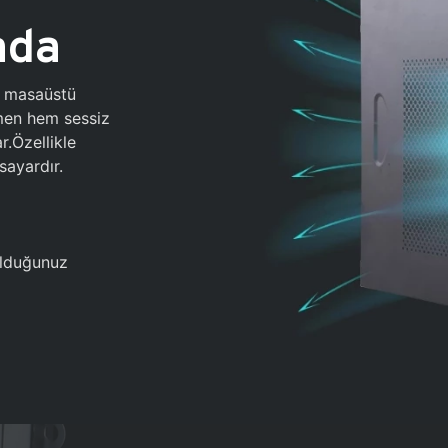
ada
0 masaüstü
ğmen hem sessiz
.Özellikle
sayardır.
 olduğunuz