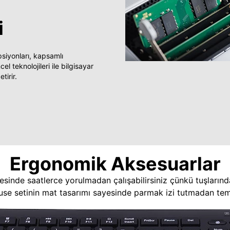
i
yonları, kapsamlı
 teknolojileri ile bilgisayar
tirir.
Ergonomik Aksesuarlar
esinde saatlerce yorulmadan çalışabilirsiniz çünkü tuşlarınd
use setinin mat tasarımı sayesinde parmak izi tutmadan temi