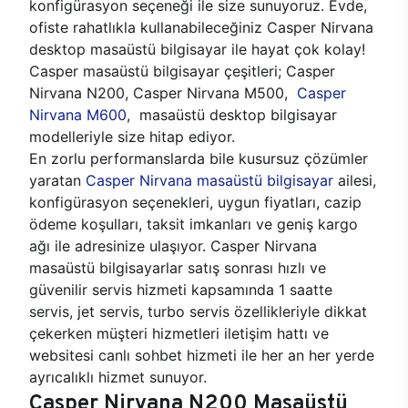
konfigürasyon seçeneği ile size sunuyoruz. Evde,
ofiste rahatlıkla kullanabileceğiniz Casper Nirvana
desktop masaüstü bilgisayar ile hayat çok kolay!
Casper masaüstü bilgisayar çeşitleri; Casper
Nirvana N200, Casper Nirvana M500,
Casper
Nirvana M600
, masaüstü desktop bilgisayar
modelleriyle size hitap ediyor.
En zorlu performanslarda bile kusursuz çözümler
yaratan
Casper Nirvana masaüstü bilgisayar
ailesi,
konfigürasyon seçenekleri, uygun fiyatları, cazip
ödeme koşulları, taksit imkanları ve geniş kargo
ağı ile adresinize ulaşıyor. Casper Nirvana
masaüstü bilgisayarlar satış sonrası hızlı ve
güvenilir servis hizmeti kapsamında 1 saatte
servis, jet servis, turbo servis özellikleriyle dikkat
çekerken müşteri hizmetleri iletişim hattı ve
websitesi canlı sohbet hizmeti ile her an her yerde
ayrıcalıklı hizmet sunuyor.
Casper Nirvana N200 Masaüstü