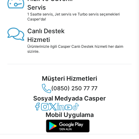
Servis
1 Saatte servis, Jet servis ve Turbo servis seçenekleri
Casper'da!
Canlı Destek
Hizmeti
Ürünlerinizle ilgili Casper Canlı Destek hizmeti her daim
sizinle.
Müşteri Hizmetleri
(0850) 250 77 77
Sosyal Medyada Casper
Casper Facebook
Casper Instagram
Casper Twitter
Casper LinkedIn
Casper YouTube
Casper TikTok
Mobil Uygulama