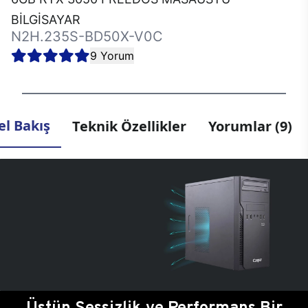
BİLGİSAYAR
N2H.235S-BD50X-V0C
9 Yorum
l Bakış
Teknik Özellikler
Yorumlar (9)
Üstün Sessizlik ve Performans Bir