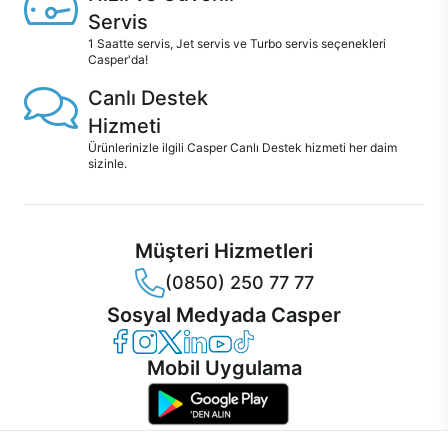
Servis
1 Saatte servis, Jet servis ve Turbo servis seçenekleri
Casper'da!
Canlı Destek
Hizmeti
Ürünlerinizle ilgili Casper Canlı Destek hizmeti her daim
sizinle.
Müşteri Hizmetleri
(0850) 250 77 77
Sosyal Medyada Casper
Casper Facebook
Casper Instagram
Casper Twitter
Casper LinkedIn
Casper YouTube
Casper TikTok
Mobil Uygulama