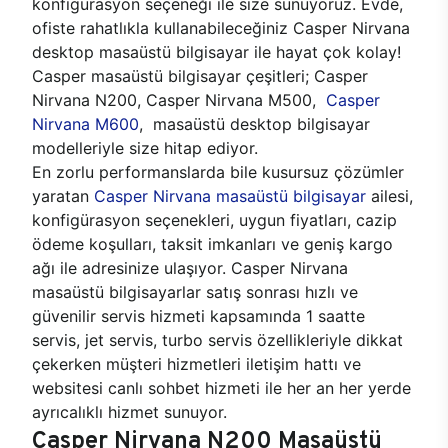
konfigürasyon seçeneği ile size sunuyoruz. Evde,
ofiste rahatlıkla kullanabileceğiniz Casper Nirvana
desktop masaüstü bilgisayar ile hayat çok kolay!
Casper masaüstü bilgisayar çeşitleri; Casper
Nirvana N200, Casper Nirvana M500,
Casper
Nirvana M600
, masaüstü desktop bilgisayar
modelleriyle size hitap ediyor.
En zorlu performanslarda bile kusursuz çözümler
yaratan
Casper Nirvana masaüstü bilgisayar
ailesi,
konfigürasyon seçenekleri, uygun fiyatları, cazip
ödeme koşulları, taksit imkanları ve geniş kargo
ağı ile adresinize ulaşıyor. Casper Nirvana
masaüstü bilgisayarlar satış sonrası hızlı ve
güvenilir servis hizmeti kapsamında 1 saatte
servis, jet servis, turbo servis özellikleriyle dikkat
çekerken müşteri hizmetleri iletişim hattı ve
websitesi canlı sohbet hizmeti ile her an her yerde
ayrıcalıklı hizmet sunuyor.
Casper Nirvana N200 Masaüstü