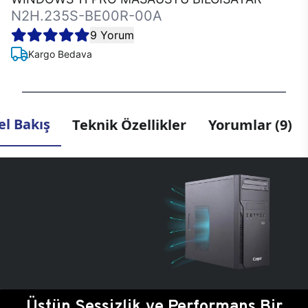
N2H.235S-BE00R-00A
9 Yorum
Kargo Bedava
l Bakış
Teknik Özellikler
Yorumlar (9)
Üstün Sessizlik ve Performans Bir